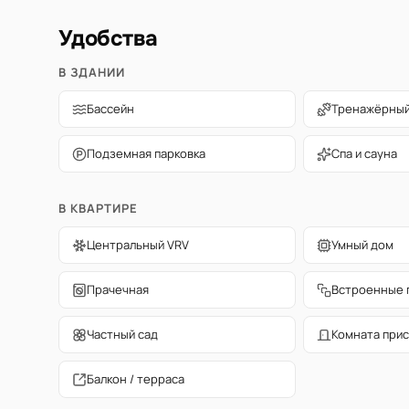
Удобства
В ЗДАНИИ
Бассейн
Тренажёрный
Подземная парковка
Спа и сауна
В КВАРТИРЕ
Центральный VRV
Умный дом
Прачечная
Встроенные 
Частный сад
Комната прис
Балкон / терраса