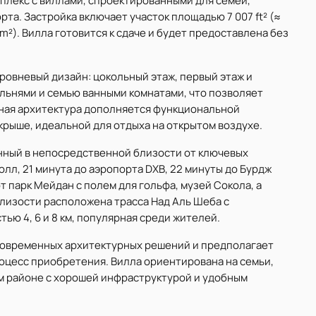
плекс с виллами, спроектированными для семей,
а. Застройка включает участок площадью 7 007 ft² (≈
 m²). Вилла готовится к сдаче и будет предоставлена без
овневый дизайн: цокольный этаж, первый этаж и
льнями и семью ванными комнатами, что позволяет
ная архитектура дополняется функциональной
рыше, идеальной для отдыха на открытом воздухе.
нный в непосредственной близости от ключевых
олл, 21 минута до аэропорта DXB, 22 минуты до Бурдж
т парк Мейдан с полем для гольфа, музей Сокола, а
лизости расположена трасса Над Аль Шеба с
ю 4, 6 и 8 км, популярная среди жителей.
современных архитектурных решений и предполагает
роцесс приобретения. Вилла ориентирована на семьи,
м районе с хорошей инфраструктурой и удобным