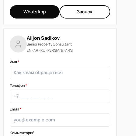
WhatsApp
Звонок
Alijon Sadikov
Senior Property Consultant
EN · AR · RU · PERSIAN/FARSI
Имя
*
Телефон
*
Email
*
Комментарий