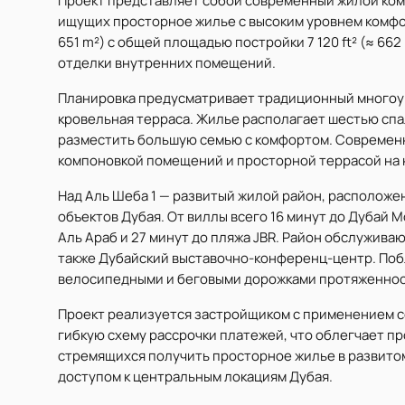
Проект представляет собой современный жилой ком
ищущих просторное жилье с высоким уровнем комфорт
651 m²) с общей площадью постройки 7 120 ft² (≈ 662
отделки внутренних помещений.
Планировка предусматривает традиционный многоур
кровельная терраса. Жилье располагает шестью спа
разместить большую семью с комфортом. Современ
компоновкой помещений и просторной террасой на к
Над Аль Шеба 1 — развитый жилой район, расположе
объектов Дубая. От виллы всего 16 минут до Дубай М
Аль Араб и 27 минут до пляжа JBR. Район обслуживаю
также Дубайский выставочно-конференц-центр. Поб
велосипедными и беговыми дорожками протяженность
Проект реализуется застройщиком с применением 
гибкую схему рассрочки платежей, что облегчает п
стремящихся получить просторное жилье в развито
доступом к центральным локациям Дубая.