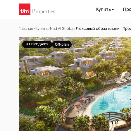
Купить
Про
Главная
›
Купить
›
Nad Al Sheba
›
Люксовый образ жизни | Про
НА ПРОДАЖУ
Off-plan