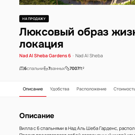
НА ПРОДАЖУ
Люксовый образ жизн
локация
Nad Al Sheba Gardens 6
·
Nad Al Sheba
6
спальни
7
ванных
7007
ft²
Описание
Удобства
Расположение
Стоимост
Описание
Вилла с 6 спальнями в Над Аль Шеба Гарденс, распо