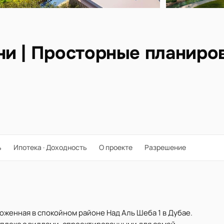
и | Просторные планиро
ь
Ипотека · Доходность
О проекте
Разрешение
ложенная в спокойном районе Над Аль Шеба 1 в Дубае.