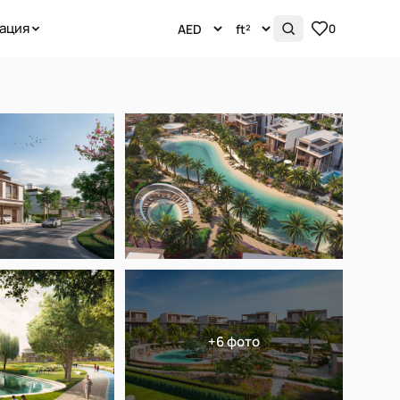
ация
0
+6 фото