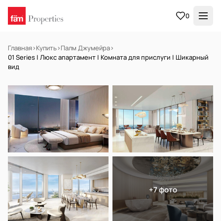
0
Главная
›
Купить
›
Палм Джумейра
›
01 Series | Люкс апартамент | Комната для прислуги | Шикарный
вид
НА ПРОДАЖУ
Off-plan
+7 фото