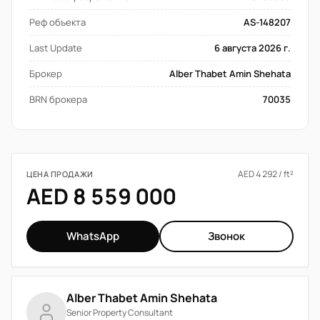
Реф объекта
AS-148207
Last Update
6 августа 2026 г.
Брокер
Alber Thabet Amin Shehata
BRN брокера
70035
AED 4 292 / ft²
ЦЕНА ПРОДАЖИ
AED 8 559 000
WhatsApp
Звонок
Alber Thabet Amin Shehata
Senior Property Consultant