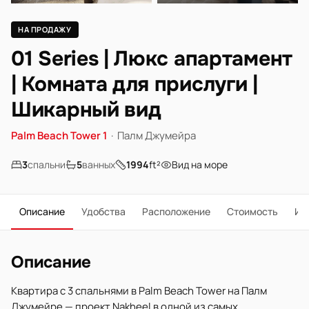
НА ПРОДАЖУ
01 Series | Люкс апартамент
| Комната для прислуги |
Шикарный вид
Palm Beach Tower 1
·
Палм Джумейра
3
спальни
5
ванных
1994
ft²
Вид на море
Описание
Удобства
Расположение
Стоимость
Ип
Описание
Квартира с 3 спальнями в Palm Beach Tower на Палм
Джумейре — проект Nakheel в одной из самых