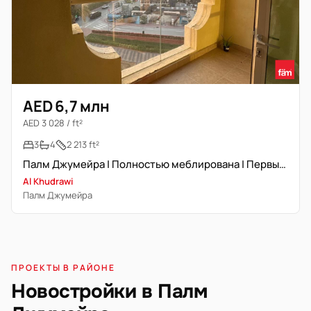
AED 6,7 млн
AED 3 028 / ft²
3
4
2 213 ft²
Палм Джумейра | Полностью меблирована | Первый ряд
Al Khudrawi
Палм Джумейра
ПРОЕКТЫ В РАЙОНЕ
Новостройки в Палм