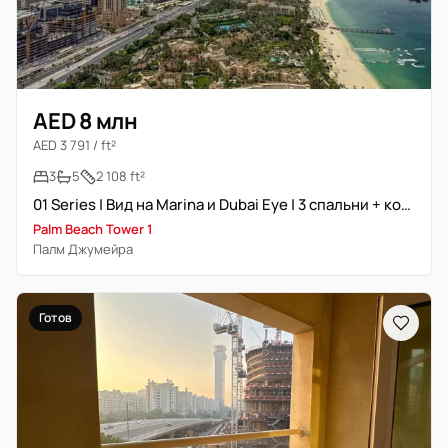
AED 8 млн
AED 3 791 / ft²
3
5
2 108 ft²
01 Series | Вид на Marina и Dubai Eye | 3 спальни + комната помощницы
Palm Beach Tower 1
Палм Джумейра
Готов