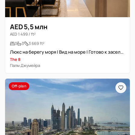
AED 5,5 млн
AED 1 499 / ft²
3
3
3 669 ft²
Люкс на берегу моря | Вид на море | Готово к заселению
The 8
Палм Джумейра
Off-plan