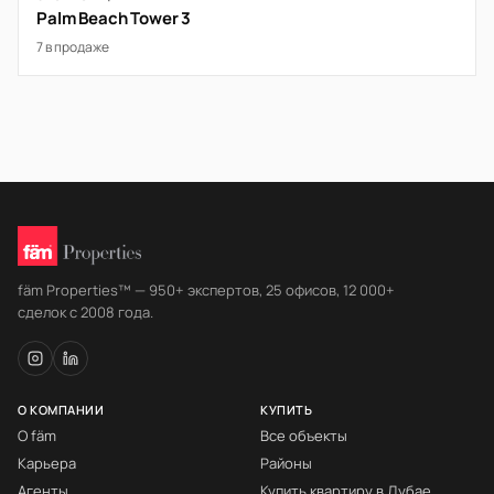
Palm Beach Tower 3
7 в продаже
fäm Properties™ — 950+ экспертов, 25 офисов, 12 000+
сделок с 2008 года.
О КОМПАНИИ
КУПИТЬ
О fäm
Все объекты
Карьера
Районы
Агенты
Купить квартиру в Дубае