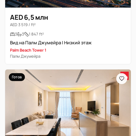
AED 6,5 млн
AED 3 519 / ft²
3
3
1 847 ft²
Вид на Палм Джумейра | Низкий этаж
Palm Beach Tower 1
Палм Джумейра
Готов