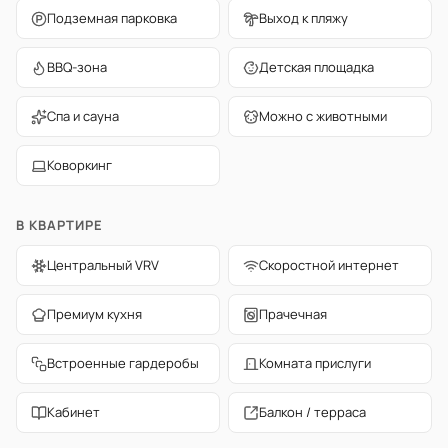
Подземная парковка
Выход к пляжу
BBQ-зона
Детская площадка
Спа и сауна
Можно с животными
Коворкинг
В КВАРТИРЕ
Центральный VRV
Скоростной интернет
Премиум кухня
Прачечная
Встроенные гардеробы
Комната прислуги
Кабинет
Балкон / терраса