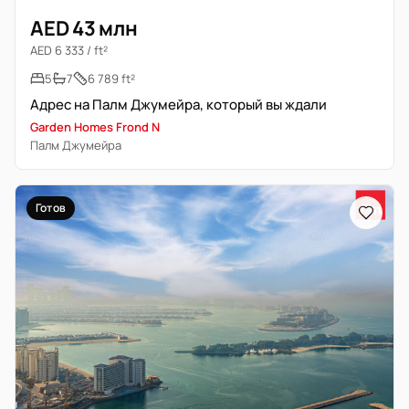
AED 43 млн
AED 6 333 / ft²
5
7
6 789 ft²
Адрес на Палм Джумейра, который вы ждали
Garden Homes Frond N
Палм Джумейра
Готов