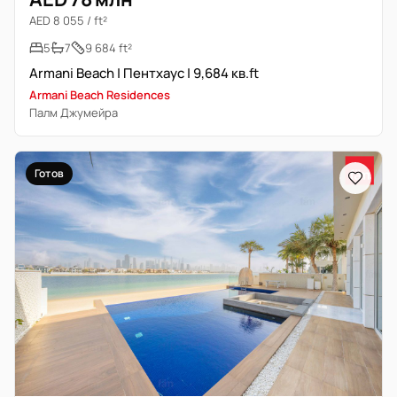
AED 8 055 / ft²
5
7
9 684 ft²
Armani Beach | Пентхаус | 9,684 кв.ft
Armani Beach Residences
Палм Джумейра
Готов