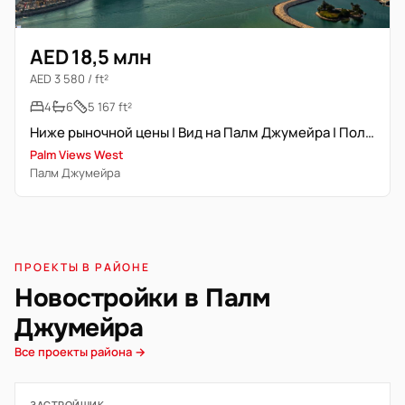
AED 18,5 млн
AED 3 580 / ft²
4
6
5 167 ft²
Ниже рыночной цены | Вид на Палм Джумейра | Полностью меблирована
Palm Views West
Палм Джумейра
ПРОЕКТЫ В РАЙОНЕ
Новостройки в Палм
Джумейра
Все проекты района →
ЗАСТРОЙЩИК