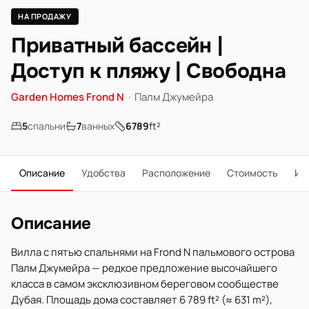
НА ПРОДАЖУ
Приватный бассейн |
Доступ к пляжу | Свободна
Garden Homes Frond N
·
Палм Джумейра
5
спальни
7
ванных
6789
ft²
Описание
Удобства
Расположение
Стоимость
Ип
Описание
Вилла с пятью спальнями на Frond N пальмового острова
Палм Джумейра — редкое предложение высочайшего
класса в самом эксклюзивном береговом сообществе
Дубая. Площадь дома составляет 6 789 ft² (≈ 631 m²),