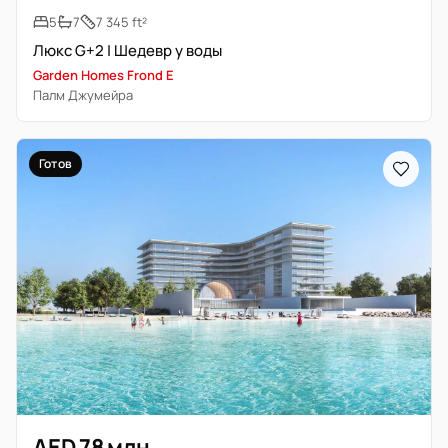
5
7
7 345 ft²
Люкс G+2 | Шедевр у воды
Garden Homes Frond E
Палм Джумейра
Готов
AED 78 млн