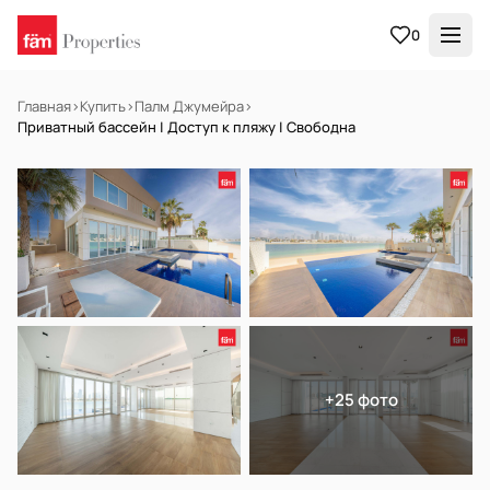
0
Главная
›
Купить
›
Палм Джумейра
›
Приватный бассейн | Доступ к пляжу | Свободна
НА ПРОДАЖУ
Готов к заселению
+25 фото