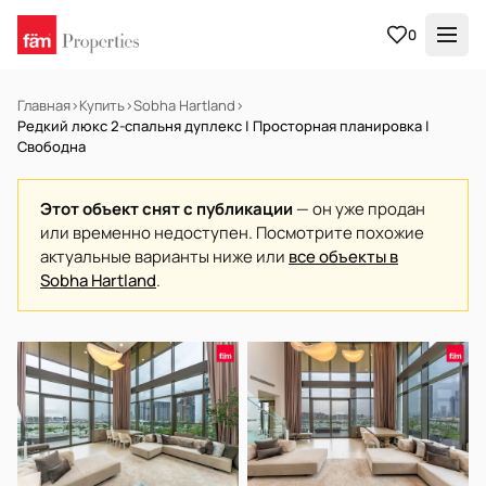
0
Главная
›
Купить
›
Sobha Hartland
›
Редкий люкс 2-спальня дуплекс | Просторная планировка |
Свободна
Этот объект снят с публикации
— он уже продан
или временно недоступен. Посмотрите похожие
актуальные варианты ниже или
все объекты в
Sobha Hartland
.
НА ПРОДАЖУ
Готов к заселению