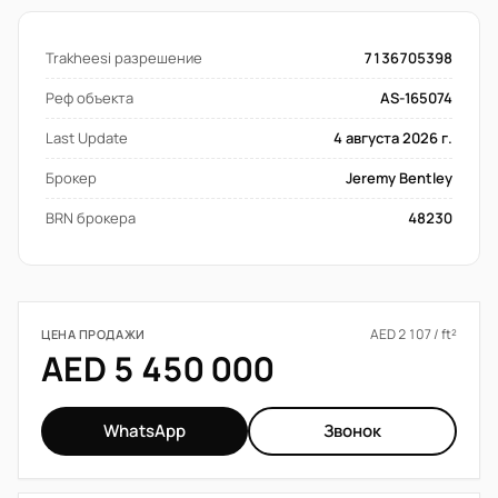
Trakheesi разрешение
7136705398
Реф объекта
AS-165074
Last Update
4 августа 2026 г.
Брокер
Jeremy Bentley
BRN брокера
48230
AED 2 107 / ft²
ЦЕНА ПРОДАЖИ
AED 5 450 000
WhatsApp
Звонок