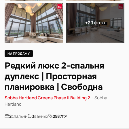
+20 фото
НА ПРОДАЖУ
Редкий люкс 2-спальня
дуплекс | Просторная
планировка | Свободна
Sobha Hartland Greens Phase II Building 2
·
Sobha
Hartland
2
спальни
3
ванных
2587
ft²