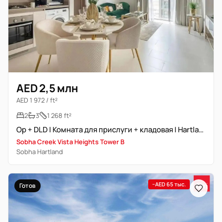
AED 2,5 млн
AED 1 972 / ft²
2
3
1 268 ft²
Op + DLD | Комната для прислуги + кладовая | Hartland View
Sobha Creek Vista Heights Tower B
Sobha Hartland
−AED 65 тыс.
Готов