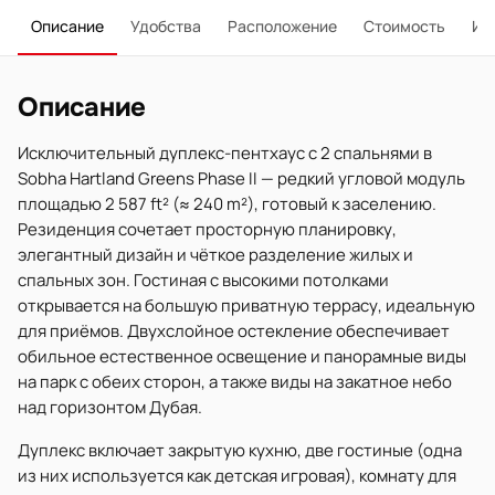
Описание
Удобства
Расположение
Стоимость
Ип
Описание
Исключительный дуплекс-пентхаус с 2 спальнями в
Sobha Hartland Greens Phase II — редкий угловой модуль
площадью 2 587 ft² (≈ 240 m²), готовый к заселению.
Резиденция сочетает просторную планировку,
элегантный дизайн и чёткое разделение жилых и
спальных зон. Гостиная с высокими потолками
открывается на большую приватную террасу, идеальную
для приёмов. Двухслойное остекление обеспечивает
обильное естественное освещение и панорамные виды
на парк с обеих сторон, а также виды на закатное небо
над горизонтом Дубая.
Дуплекс включает закрытую кухню, две гостиные (одна
из них используется как детская игровая), комнату для