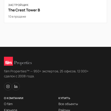
ЗАСТРОЙЩИК
The Crest Tower B
10 в продаже
fäm Properties™ — 950+ экспертов, 25 офисов, 12 000+
сделок с 2008 года.
О КОМПАНИИ
КУПИТЬ
О fäm
Все объекты
Карьера
Районы