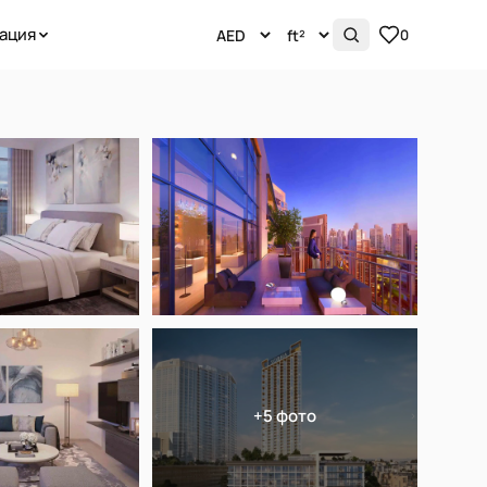
ация
0
+5 фото