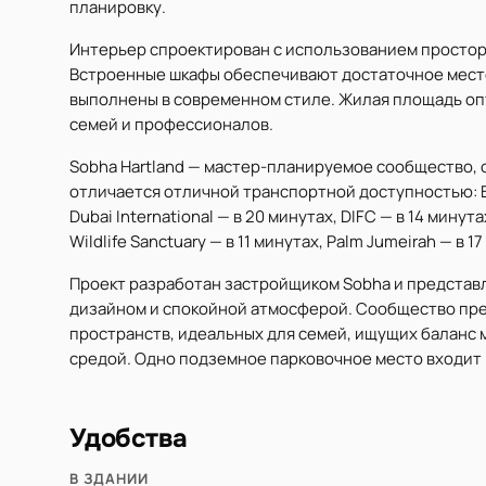
планировку.
Интерьер спроектирован с использованием простор
Встроенные шкафы обеспечивают достаточное место
выполнены в современном стиле. Жилая площадь о
семей и профессионалов.
Sobha Hartland — мастер-планируемое сообщество, 
отличается отличной транспортной доступностью: Bur
Dubai International — в 20 минутах, DIFC — в 14 минут
Wildlife Sanctuary — в 11 минутах, Palm Jumeirah — в 1
Проект разработан застройщиком Sobha и представ
дизайном и спокойной атмосферой. Сообщество пре
пространств, идеальных для семей, ищущих баланс
средой. Одно подземное парковочное место входит 
Удобства
В ЗДАНИИ