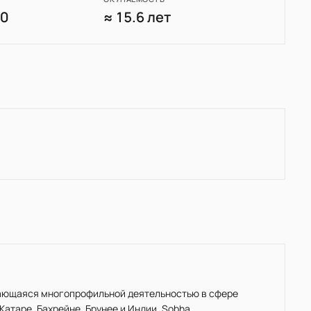
00
≈ 15.6 лет
ающаяся многопрофильной деятельностью в сфере
Катаре, Бахрейне, Брунее и Индии. Sobha