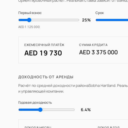
Ориентировочный расчёт. Реальная ставка зависит от банка
Первый взнос
Срок
25%
AED 1 125 000
ЕЖЕМЕСЯЧНЫЙ ПЛАТЁЖ
СУММА КРЕДИТА
AED 19 730
AED 3 375 000
ДОХОДНОСТЬ ОТ АРЕНДЫ
Расчёт по средней доходности района
Sobha Hartland
. Реал
и управляющей компании.
Годовая доходность
6.4%
ДОХОД В МЕСЯЦ
ДОХОД В ГОД