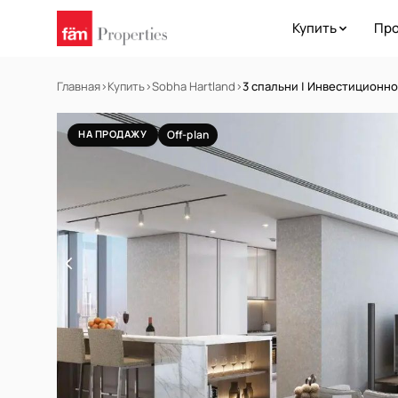
Купить
Про
Главная
›
Купить
›
Sobha Hartland
›
3 спальни | Инвестиционн
НА ПРОДАЖУ
Off-plan