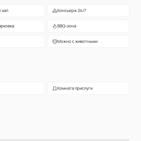
 зал
Консьерж 24/7
арковка
BBQ-зона
Можно с животными
Комната прислуги