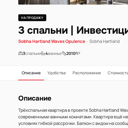
НА ПРОДАЖУ
3 спальни | Инвести
Sobha Hartland Waves Opulence
·
Sobha Hartland
3
спальни
4
ванных
2010
ft²
Описание
Удобства
Расположение
Стоимост
Описание
Трёхспальная квартира в проекте Sobha Hartland Wave
современными ванными комнатами. Квартира ещё не 
условиях гибкой рассрочки. Балкон с видом на соо