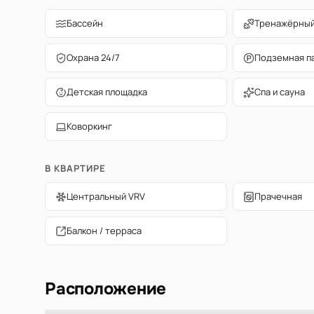
Бассейн
Тренажёрный
Охрана 24/7
Подземная п
Детская площадка
Спа и сауна
Коворкинг
В КВАРТИРЕ
Центральный VRV
Прачечная
Балкон / терраса
Расположение