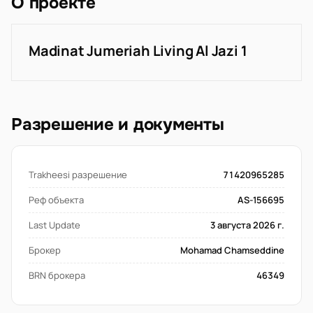
О проекте
Madinat Jumeriah Living Al Jazi 1
Разрешение и документы
Trakheesi разрешение
71420965285
Реф объекта
AS-156695
Last Update
3 августа 2026 г.
Брокер
Mohamad Chamseddine
BRN брокера
46349