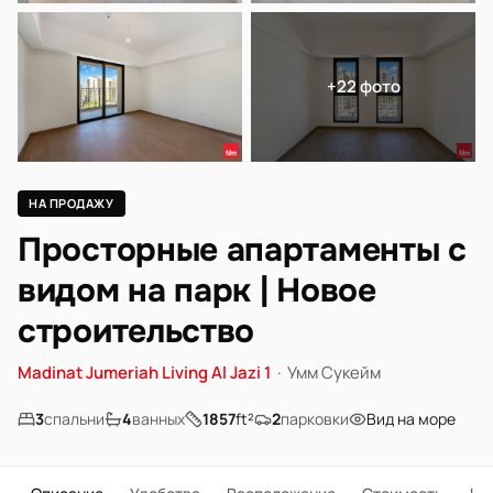
+22 фото
НА ПРОДАЖУ
Просторные апартаменты с
видом на парк | Новое
строительство
Madinat Jumeriah Living Al Jazi 1
·
Умм Сукейм
3
спальни
4
ванных
1857
ft²
2
парковки
Вид на море