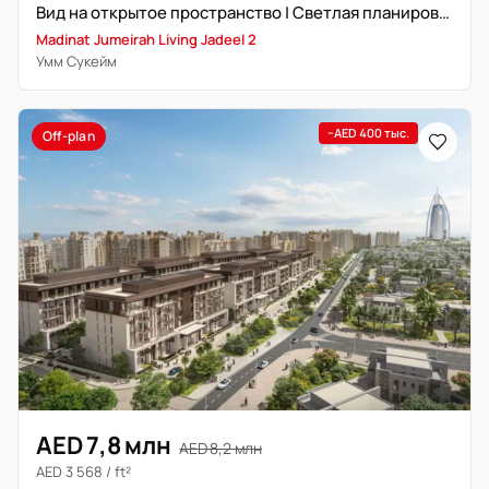
Вид на открытое пространство | Светлая планировка
Madinat Jumeirah Living Jadeel 2
Умм Сукейм
−AED 400 тыс.
Off-plan
AED 7,8 млн
AED 8,2 млн
AED 3 568 / ft²