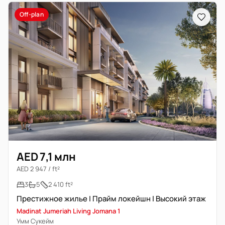
Off-plan
AED 7,1 млн
AED 2 947 / ft²
3
5
2 410 ft²
Престижное жилье | Прайм локейшн | Высокий этаж
Madinat Jumeriah Living Jomana 1
Умм Сукейм