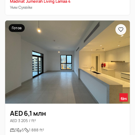
Madinat Jumeirah Living Lamaa 4
Умм Сукейм
Готов
AED 6,1 млн
AED 3 205 / ft²
3
5
1 888 ft²