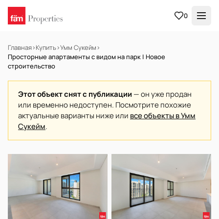
0
Главная
›
Купить
›
Умм Сукейм
›
Просторные апартаменты с видом на парк | Новое
строительство
Этот объект снят с публикации
— он уже продан
или временно недоступен. Посмотрите похожие
актуальные варианты ниже или
все объекты в Умм
Сукейм
.
НА ПРОДАЖУ
Готов к заселению