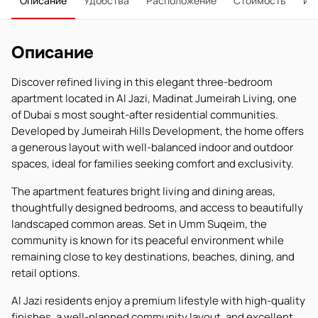
Описание
Удобства
Расположение
Стоимость
Ип
Описание
Discover refined living in this elegant three-bedroom
apartment located in Al Jazi, Madinat Jumeirah Living, one
of Dubai s most sought-after residential communities.
Developed by Jumeirah Hills Development, the home offers
a generous layout with well-balanced indoor and outdoor
spaces, ideal for families seeking comfort and exclusivity.
The apartment features bright living and dining areas,
thoughtfully designed bedrooms, and access to beautifully
landscaped common areas. Set in Umm Suqeim, the
community is known for its peaceful environment while
remaining close to key destinations, beaches, dining, and
retail options.
Al Jazi residents enjoy a premium lifestyle with high-quality
finishes, a well-planned community layout, and excellent