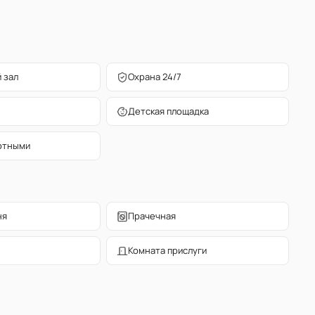
 зал
Охрана 24/7
Детская площадка
отными
ня
Прачечная
Комната прислуги