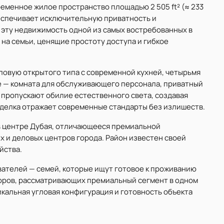
современное жилое пространство площадью 2 505 ft² (≈ 233
беспечивает исключительную приватность и
 эту недвижимость одной из самых востребованных в
на семьи, ценящие простоту доступа и гибкое
ловую открытого типа с современной кухней, четырьмя
е — комната для обслуживающего персонала, приватный
 пропускают обилие естественного света, создавая
тделка отражает современные стандарты без излишеств.
 в центре Дубая, отличающееся премиальной
 и деловых центров города. Район известен своей
йства.
вателей — семей, которые ищут готовое к проживанию
торов, рассматривающих премиальный сегмент в одном
кальная угловая конфигурация и готовность объекта