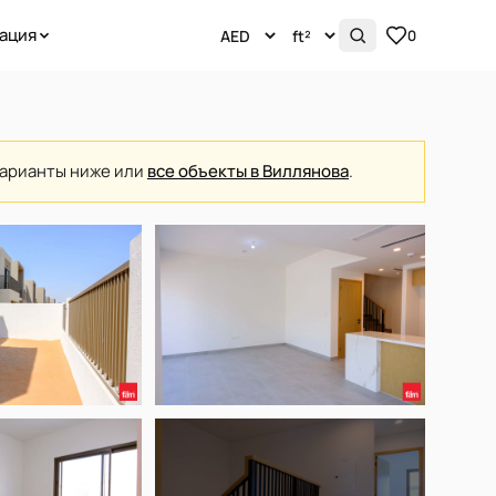
ация
0
варианты ниже или
все объекты в Виллянова
.