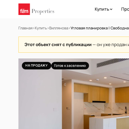
Купить
Про
Главная
›
Купить
›
Виллянова
›
Угловая планировка | Свободна
Этот объект снят с публикации
— он уже продан 
НА ПРОДАЖУ
Готов к заселению