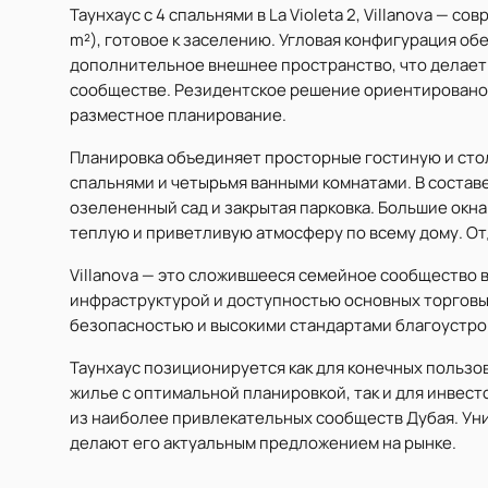
Таунхаус с 4 спальнями в La Violeta 2, Villanova — 
m²), готовое к заселению. Угловая конфигурация о
дополнительное внешнее пространство, что делает
сообществе. Резидентское решение ориентировано 
разместное планирование.
Планировка объединяет просторные гостиную и сто
спальнями и четырьмя ванными комнатами. В состав
озелененный сад и закрытая парковка. Большие окна
теплую и приветливую атмосферу по всему дому. О
Villanova — это сложившееся семейное сообщество
инфраструктурой и доступностью основных торговых
безопасностью и высокими стандартами благоустро
Таунхаус позиционируется как для конечных пользо
жилье с оптимальной планировкой, так и для инвес
из наиболее привлекательных сообществ Дубая. Уни
делают его актуальным предложением на рынке.