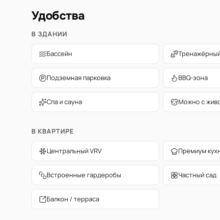
Удобства
В ЗДАНИИ
Бассейн
Тренажёрный
Подземная парковка
BBQ-зона
Спа и сауна
Можно с жив
В КВАРТИРЕ
Центральный VRV
Премиум кух
Встроенные гардеробы
Частный сад
Балкон / терраса