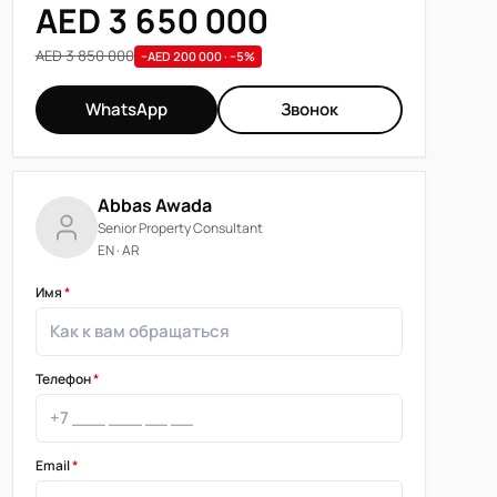
AED 3 650 000
AED 3 850 000
−AED 200 000 · −5%
WhatsApp
Звонок
Abbas Awada
Senior Property Consultant
EN · AR
Имя
*
Телефон
*
Email
*