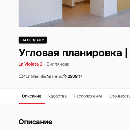
НА ПРОДАЖУ
Угловая планировка |
La Violeta 2
·
Виллянова
4
спальни
4
ванных
2505
ft²
Описание
Удобства
Расположение
Стоимост
Описание