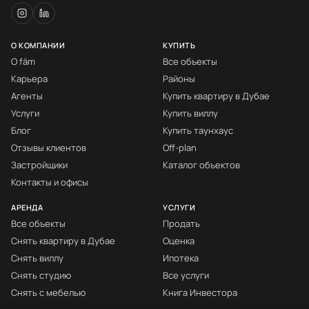
О КОМПАНИИ
КУПИТЬ
О fäm
Все объекты
Карьера
Районы
Агенты
Купить квартиру в Дубае
Услуги
Купить виллу
Блог
Купить таунхаус
Отзывы клиентов
Off-plan
Застройщики
Каталог объектов
Контакты и офисы
АРЕНДА
УСЛУГИ
Все объекты
Продать
Снять квартиру в Дубае
Оценка
Снять виллу
Ипотека
Снять студию
Все услуги
Снять с мебелью
Книга Инвестора