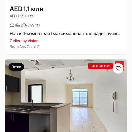
AED 1,1 млн
AED 1 254 / ft²
1
2
849 ft²
Новая 1-комнатная | максимальная площадь | лучший вид | свободна
Celine by Vision
Вади Аль Сафа 2
−AED 30 тыс.
Готов