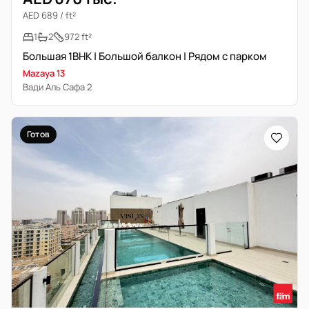
AED 689 / ft²
1
2
972 ft²
Большая 1BHK | Большой балкон | Рядом с парком
Mazaya 13
Вади Аль Сафа 2
Готов