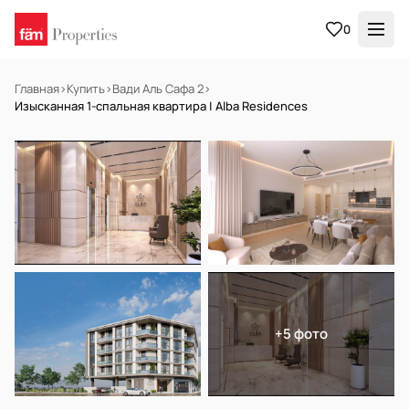
0
Главная
›
Купить
›
Вади Аль Сафа 2
›
Изысканная 1-спальная квартира | Alba Residences
НА ПРОДАЖУ
Готов к заселению
+5 фото