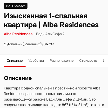
НА ПРОДАЖУ
Изысканная 1-спальная
квартира | Alba Residences
Alba Residences
·
Вади Аль Сафа 2
1
спальни
2
ванных
867
ft²
Описание
Удобства
Расположение
Стоимость
Ип
Описание
Квартира с одной спальней в престижном проекте Alba
Residences, расположенном в динамично
развивающемся районе Вади Аль Сафа 2, Дубай. Это
современное жилище площадью 867 ft² (≈ 81 m²) готово к