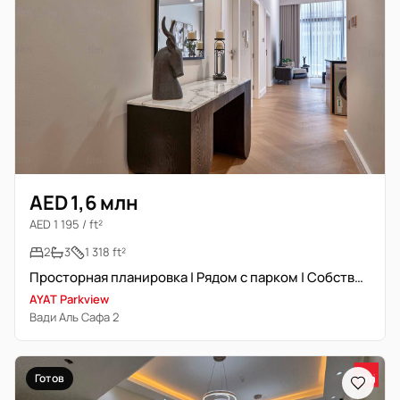
AED 1,6 млн
AED 1 195 / ft²
2
3
1 318 ft²
Просторная планировка | Рядом с парком | Собственность на правах фригольда
AYAT Parkview
Вади Аль Сафа 2
Готов