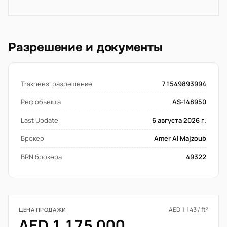
Разрешение и документы
Trakheesi разрешение
71549893994
Реф объекта
AS-148950
Last Update
6 августа 2026 г.
Брокер
Amer Al Majzoub
BRN брокера
49322
AED 1 143 / ft²
ЦЕНА ПРОДАЖИ
AED 1 175 000