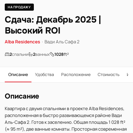
НА ПРОДАЖУ
Сдача: Декабрь 2025 |
Высокий ROI
Alba Residences
·
Вади Аль Сафа 2
2
спальни
2
ванных
1028
ft²
Описание
Удобства
Расположение
Стоимость
Ип
Описание
Квартира с двумя спальнями в проекте Alba Residences,
расположенная в быстро развивающемся районе Вади
Аль-Сафа 2. Готов к заселению. Общая площадь 1 028 ft²
(≈ 95 m²), две ванные комнаты. Просторная современная