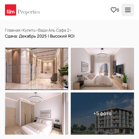
0
Главная
›
Купить
›
Вади Аль Сафа 2
›
Сдача: Декабрь 2025 | Высокий ROI
НА ПРОДАЖУ
Готов к заселению
+5 фото