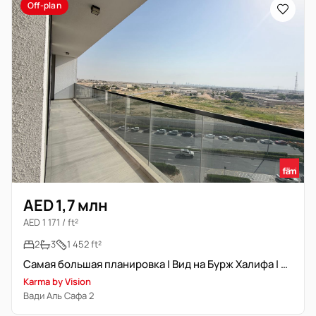
Off-plan
AED 1,7 млн
AED 1 171 / ft²
2
3
1 452 ft²
Самая большая планировка | Вид на Бурж Халифа | Свободна
Karma by Vision
Вади Аль Сафа 2