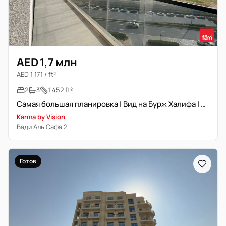
AED 1,7 млн
AED 1 171 / ft²
2
3
1 452 ft²
Самая большая планировка | Вид на Бурж Халифа | Свободна
Karma by Vision
Вади Аль Сафа 2
Готов