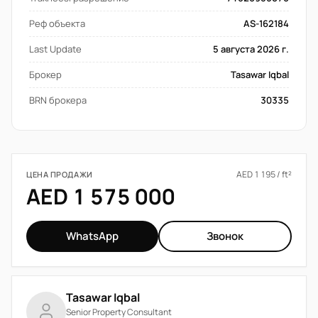
Реф объекта
AS-162184
Last Update
5 августа 2026 г.
Брокер
Tasawar Iqbal
BRN брокера
30335
AED 1 195 / ft²
ЦЕНА ПРОДАЖИ
AED 1 575 000
WhatsApp
Звонок
Tasawar Iqbal
Senior Property Consultant