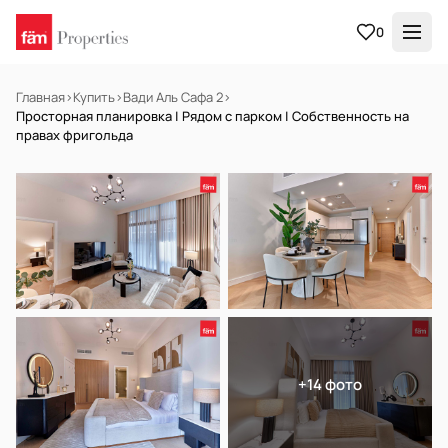
0
Главная
›
Купить
›
Вади Аль Сафа 2
›
Просторная планировка | Рядом с парком | Собственность на
правах фригольда
НА ПРОДАЖУ
Готов к заселению
+14 фото