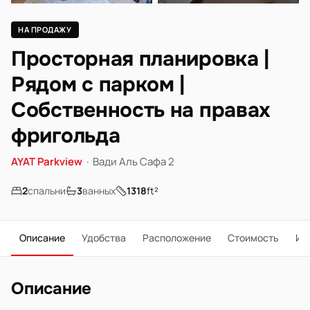
НА ПРОДАЖУ
Просторная планировка |
Рядом с парком |
Собственность на правах
фригольда
AYAT Parkview
·
Вади Аль Сафа 2
2
спальни
3
ванных
1318
ft²
Описание
Удобства
Расположение
Стоимость
Ип
Описание