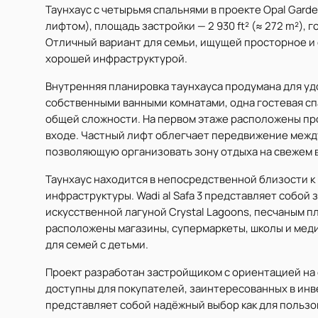
Таунхаус с четырьмя спальнями в проекте Opal Garden
лифтом), площадь застройки — 2 930 ft² (≈ 272 m²), 
Отличный вариант для семьи, ищущей просторное и
хорошей инфраструктурой.
Внутренняя планировка таунхауса продумана для уд
собственными ванными комнатами, одна гостевая сп
общей сложности. На первом этаже расположены про
входе. Частный лифт облегчает передвижение между
позволяющую организовать зону отдыха на свежем в
Таунхаус находится в непосредственной близости к 
инфраструктуры. Wadi al Safa 3 представляет собой
искусственной лагуной Crystal Lagoons, песчаным 
расположены магазины, супермаркеты, школы и мед
для семей с детьми.
Проект разработан застройщиком с ориентацией на 
доступны для покупателей, заинтересованных в ин
представляет собой надёжный выбор как для пользов