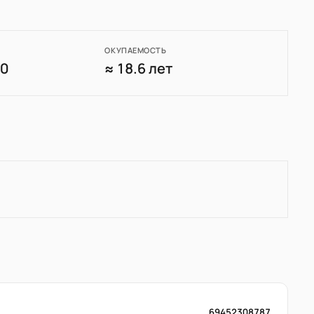
ОКУПАЕМОСТЬ
90
≈ 18.6 лет
69452308787