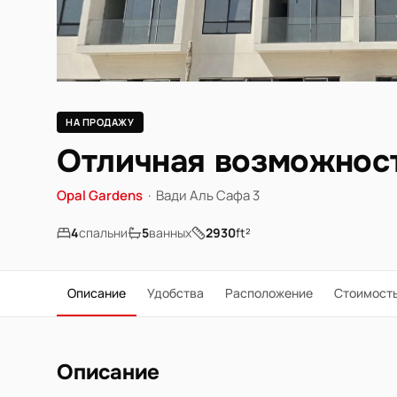
НА ПРОДАЖУ
Отличная возможност
Opal Gardens
·
Вади Аль Сафа 3
4
спальни
5
ванных
2930
ft²
Описание
Удобства
Расположение
Стоимост
Описание