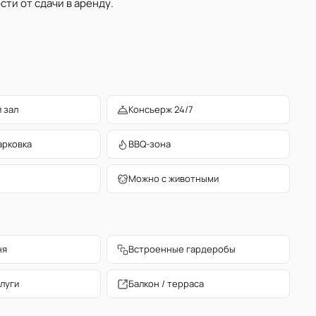
ти от сдачи в аренду.
 зал
Консьерж 24/7
арковка
BBQ-зона
Можно с животными
ня
Встроенные гардеробы
луги
Балкон / терраса