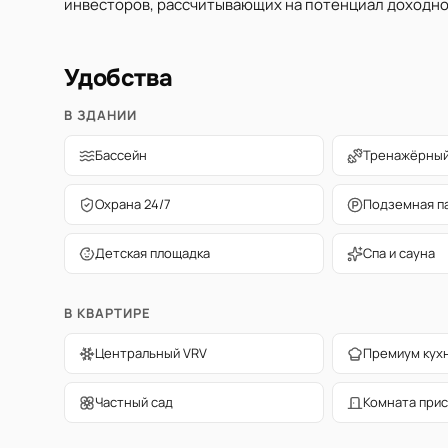
инвесторов, рассчитывающих на потенциал доходнос
Удобства
В ЗДАНИИ
Бассейн
Тренажёрный
Охрана 24/7
Подземная п
Детская площадка
Спа и сауна
В КВАРТИРЕ
Центральный VRV
Премиум кух
Частный сад
Комната прис