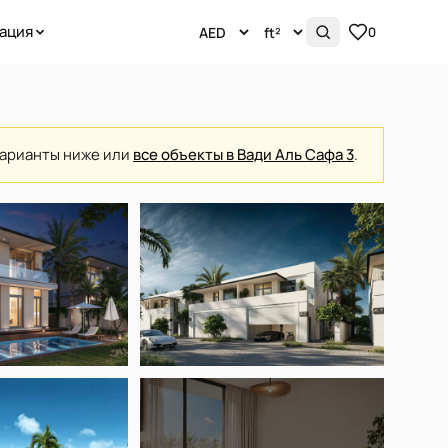
ация
0
варианты ниже или
все объекты в Вади Аль Сафа 3
.