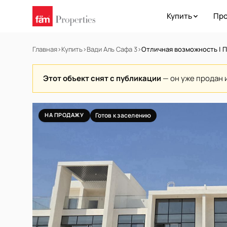
Купить
Про
Главная
›
Купить
›
Вади Аль Сафа 3
›
Отличная возможность | П
Этот объект снят с публикации
— он уже продан 
НА ПРОДАЖУ
Готов к заселению