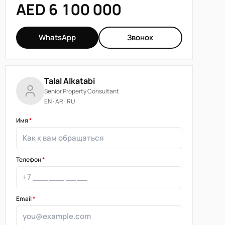
AED 6 100 000
WhatsApp
Звонок
Talal Alkatabi
Senior Property Consultant
EN · AR · RU
Имя
*
Телефон
*
Email
*