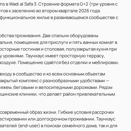
s в Wadi al Safa 3. Строение формата G+2 (три уровня с
готов к заселению во втором квартале 2026 года.
 функциональное жилье в развивающемся сообществе с
обства проживания. Две спальни оборудованы
альня, помещение для прислуги и пять ванных комнат в
сторные гостиная и столовая, полузакрытая кухня при
 уровнями. Таунхаус имеет просторную террасу,
оздухе. Помещение сдаётся без отделки и меблировки.
входу в сообщество и ко всем основным объектам
 закрытый комплекс с разнообразными удобствами —
пляжем, беговыми и велосипедными дорожками. Рядом
ицинские клиники, что делает район привлекательным
современный образ жизни. Гибкие условия рассрочки
вестировании или долгосрочном проживании. Таунхаус
ателей (end-user) в поисках семейного дома, так и для