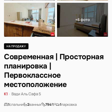
+6 фото
НА ПРОДАЖУ
Современная | Просторная
планировка |
Первоклассное
местоположение
K1
·
Вади Аль Сафа 5
1
спальни
2
ванных
794
ft²
1
парковка