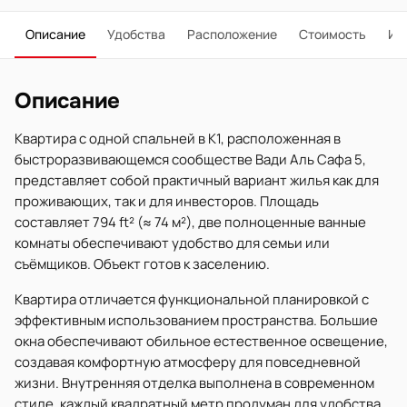
Описание
Удобства
Расположение
Стоимость
Ип
Описание
Квартира с одной спальней в K1, расположенная в
быстроразвивающемся сообществе Вади Аль Сафа 5,
представляет собой практичный вариант жилья как для
проживающих, так и для инвесторов. Площадь
составляет 794 ft² (≈ 74 м²), две полноценные ванные
комнаты обеспечивают удобство для семьи или
съёмщиков. Объект готов к заселению.
Квартира отличается функциональной планировкой с
эффективным использованием пространства. Большие
окна обеспечивают обильное естественное освещение,
создавая комфортную атмосферу для повседневной
жизни. Внутренняя отделка выполнена в современном
стиле, каждый квадратный метр продуман для удобства