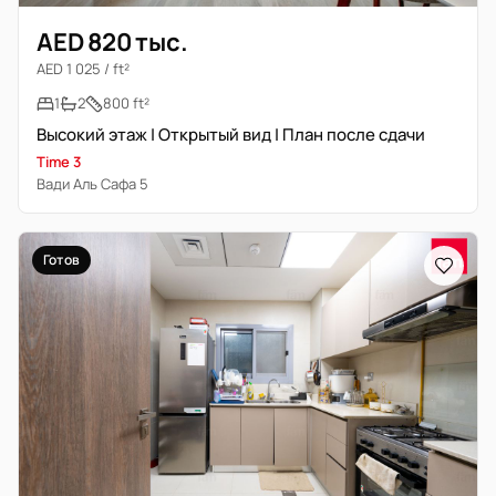
AED 820 тыс.
AED 1 025 / ft²
1
2
800 ft²
Высокий этаж | Открытый вид | План после сдачи
Time 3
Вади Аль Сафа 5
Готов