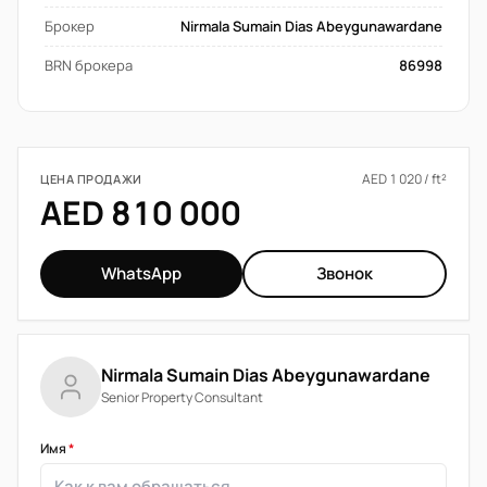
Брокер
Nirmala Sumain Dias Abeygunawardane
BRN брокера
86998
AED 1 020 / ft²
ЦЕНА ПРОДАЖИ
AED 810 000
WhatsApp
Звонок
Nirmala Sumain Dias Abeygunawardane
Senior Property Consultant
Имя
*