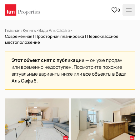
0
Главная
›
Купить
›
Вади Аль Сафа 5
›
Современная | Просторная планировка | Первоклассное
местоположение
Этот объект снят с публикации
— он уже продан
или временно недоступен. Посмотрите похожие
актуальные варианты ниже или
все объекты в Вади
Аль Сафа 5
.
НА ПРОДАЖУ
Готов к заселению