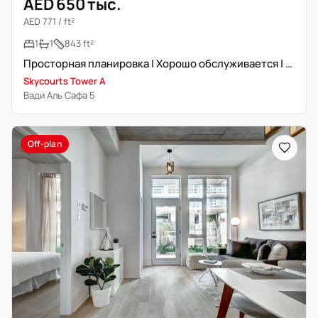
AED 650 тыс.
AED 771 / ft²
1
1
843 ft²
Просторная планировка | Хорошо обслуживается | Уникальная
Skycourts Tower A
Вади Аль Сафа 5
Off-plan