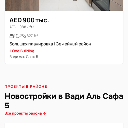
AED 900 тыс.
AED 1 088 / ft²
1
2
827 ft²
Большая планировка | Семейный район
J One Building
Вади Аль Сафа 5
ПРОЕКТЫ В РАЙОНЕ
Новостройки в Вади Аль Сафа
5
Все проекты района →