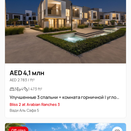
AED 4,1 млн
AED 2 783 / ft²
3
4
1 473 ft²
Улучшенные 3 спальни + комната горничной | угловая | вид на Вади
Bliss 2 at Arabian Ranches 3
Вади Аль Сафа 5
Off-plan