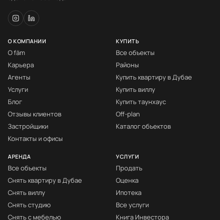
О КОМПАНИИ
КУПИТЬ
О fäm
Все объекты
Карьера
Районы
Агенты
Купить квартиру в Дубае
Услуги
Купить виллу
Блог
Купить таунхаус
Отзывы клиентов
Off-plan
Застройщики
Каталог объектов
Контакты и офисы
АРЕНДА
УСЛУГИ
Все объекты
Продать
Снять квартиру в Дубае
Оценка
Снять виллу
Ипотека
Снять студию
Все услуги
Снять с мебелью
Книга Инвестора