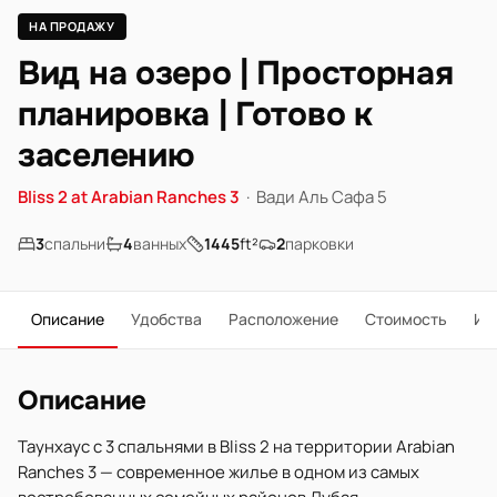
НА ПРОДАЖУ
Вид на озеро | Просторная
планировка | Готово к
заселению
Bliss 2 at Arabian Ranches 3
·
Вади Аль Сафа 5
3
спальни
4
ванных
1445
ft²
2
парковки
Описание
Удобства
Расположение
Стоимость
Ип
Описание
Таунхаус с 3 спальнями в Bliss 2 на территории Arabian
Ranches 3 — современное жилье в одном из самых