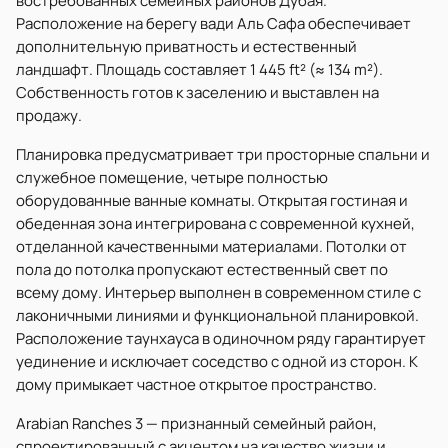
востребованных семейных районов Дубая.
Расположение на берегу вади Аль Сафа обеспечивает
дополнительную приватность и естественный
ландшафт. Площадь составляет 1 445 ft² (≈ 134 m²).
Собственность готов к заселению и выставлен на
продажу.
Планировка предусматривает три просторные спальни и
служебное помещение, четыре полностью
оборудованные ванные комнаты. Открытая гостиная и
обеденная зона интегрирована с современной кухней,
отделанной качественными материалами. Потолки от
пола до потолка пропускают естественный свет по
всему дому. Интерьер выполнен в современном стиле с
лаконичными линиями и функциональной планировкой.
Расположение таунхауса в одиночном ряду гарантирует
уединение и исключает соседство с одной из сторон. К
дому примыкает частное открытое пространство.
Arabian Ranches 3 — признанный семейный район,
спроектированный с акцентом на качество жизни и