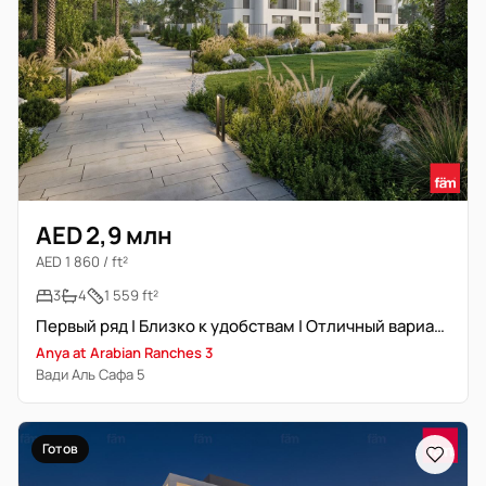
AED 2,9 млн
AED 1 860 / ft²
3
4
1 559 ft²
Первый ряд | Близко к удобствам | Отличный вариант
Anya at Arabian Ranches 3
Вади Аль Сафа 5
Готов