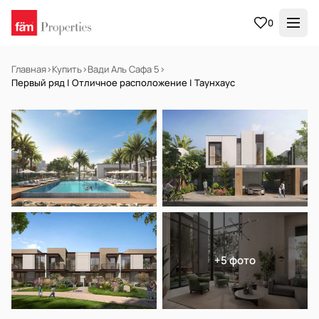
0
Главная
›
Купить
›
Вади Аль Сафа 5
›
Первый ряд | Отличное расположение | Таунхаус
НА ПРОДАЖУ
Off-plan
+5 фото