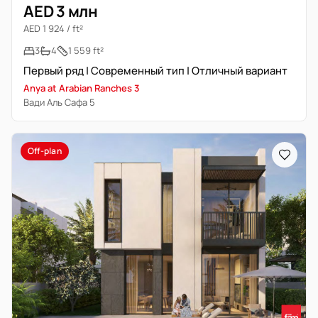
AED 3 млн
AED 1 924 / ft²
3
4
1 559 ft²
Первый ряд | Современный тип | Отличный вариант
Anya at Arabian Ranches 3
Вади Аль Сафа 5
Off-plan