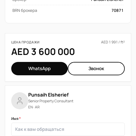
BRN брокера
70871
AED 1 991 / ft²
ЦЕНА ПРОДАЖИ
AED 3 600 000
WhatsApp
Звонок
Punsaih Elsherief
Senior Property Consultant
EN · AR
Имя
*