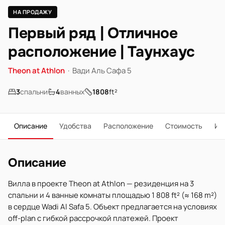
НА ПРОДАЖУ
Первый ряд | Отличное
расположение | Таунхаус
Theon at Athlon
·
Вади Аль Сафа 5
3
спальни
4
ванных
1808
ft²
Описание
Удобства
Расположение
Стоимость
Ип
Описание
Вилла в проекте Theon at Athlon — резиденция на 3
спальни и 4 ванные комнаты площадью 1 808 ft² (≈ 168 m²)
в сердце Wadi Al Safa 5. Объект предлагается на условиях
off-plan с гибкой рассрочкой платежей. Проект