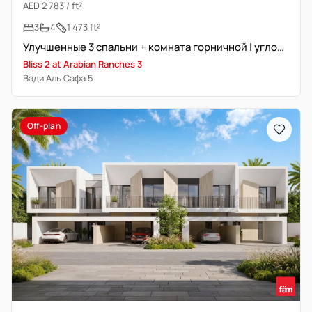
AED 2 783 / ft²
3
4
1 473 ft²
Улучшенные 3 спальни + комната горничной | угловая | вид на Вади
Bliss 2 at Arabian Ranches 3
Вади Аль Сафа 5
Off-plan