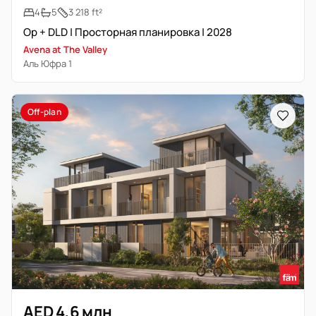
4
5
3 218 ft²
Op + DLD | Просторная планировка | 2028
Avena at The Valley
Аль Юфра 1
Off-plan
AED 4,6 млн