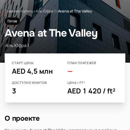
Главная
›
Купить
›
Аль Юфра 1
›
Avena at The Valley
Готов
Avena at The Valley
·
Аль Юфра 1
СТАРТ ЦЕНЫ
ПЛАН ПЛАТЕЖЕЙ
AED 4,5 млн
—
ДОСТУПНО ЮНИТОВ
ЦЕНА / FT²
3
AED 1 420 / ft²
О проекте