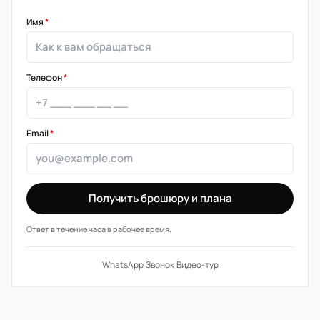
Имя
*
Телефон
*
Email
*
Получить брошюру и плана
Ответ в течение часа в рабочее время.
WhatsApp
·
Звонок
·
Видео-тур