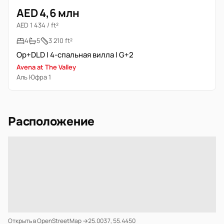
AED 4,6 млн
AED 1 434 / ft²
4
5
3 210 ft²
Op+DLD | 4-спальная вилла | G+2
Avena at The Valley
Аль Юфра 1
Расположение
Открыть в OpenStreetMap →
25.0037, 55.4450