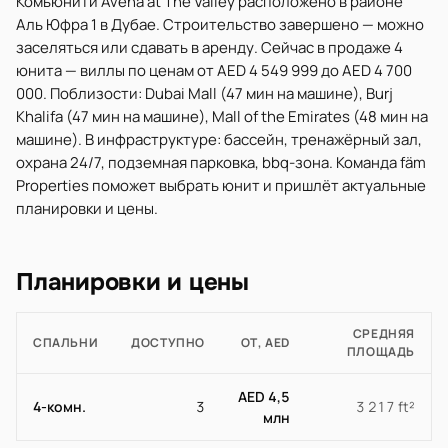
Комьюнити Avena at The Valley расположено в районе
Аль Юфра 1 в Дубае. Строительство завершено — можно
заселяться или сдавать в аренду. Сейчас в продаже 4
юнита — виллы по ценам от AED 4 549 999 до AED 4 700
000. Поблизости: Dubai Mall (47 мин на машине), Burj
Khalifa (47 мин на машине), Mall of the Emirates (48 мин на
машине). В инфраструктуре: бассейн, тренажёрный зал,
охрана 24/7, подземная парковка, bbq-зона. Команда fäm
Properties поможет выбрать юнит и пришлёт актуальные
планировки и цены.
Планировки и цены
СРЕДНЯЯ
СПАЛЬНИ
ДОСТУПНО
ОТ, AED
ПЛОЩАДЬ
AED 4,5
4-комн.
3
3 217 ft²
млн