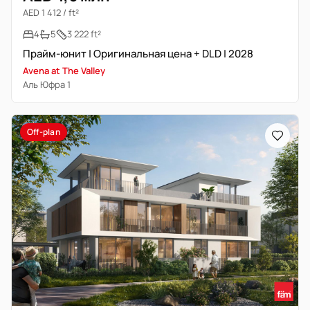
AED 1 412 / ft²
4
5
3 222 ft²
Прайм-юнит | Оригинальная цена + DLD | 2028
Avena at The Valley
Аль Юфра 1
Off-plan