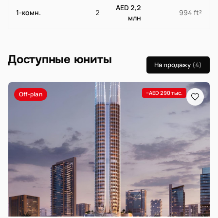
AED 2,2
1-комн.
2
994 ft²
млн
Доступные юниты
На продажу
(4)
−AED 290 тыс.
Off-plan