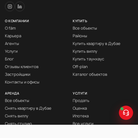
О КОМПАНИИ
КУПИТЬ
О fäm
Все объекты
Карьера
Районы
Агенты
Купить квартиру в Дубае
Услуги
Купить виллу
Блог
Купить таунхаус
Отзывы клиентов
Off-plan
Застройщики
Каталог объектов
Контакты и офисы
АРЕНДА
УСЛУГИ
Все объекты
Продать
Снять квартиру в Дубае
Оценка
Снять виллу
Ипотека
Снять студию
Все услуги
Снять с мебелью
Книга Инвестора