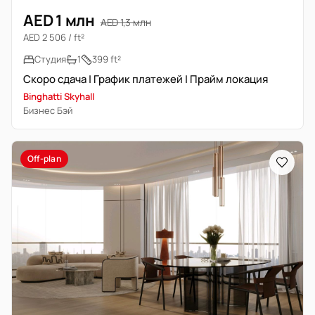
AED 1 млн
AED 1,3 млн
AED 2 506 / ft²
Студия
1
399 ft²
Скоро сдача | График платежей | Прайм локация
Binghatti Skyhall
Бизнес Бэй
Off-plan