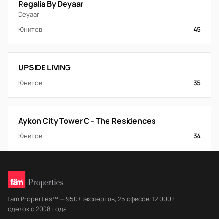
Regalia By Deyaar
Deyaar
Юнитов
45
UPSIDE LIVING
Юнитов
35
Aykon City Tower C - The Residences
Юнитов
34
fäm Properties™ — 950+ экспертов, 25 офисов, 12 000+
сделок с 2008 года.