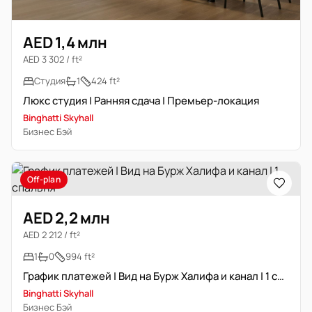
AED 1,4 млн
AED 3 302 / ft²
Студия
1
424 ft²
Люкс студия | Ранняя сдача | Премьер-локация
Binghatti Skyhall
Бизнес Бэй
Off-plan
AED 2,2 млн
AED 2 212 / ft²
1
0
994 ft²
График платежей | Вид на Бурж Халифа и канал | 1 спальня
Binghatti Skyhall
Бизнес Бэй