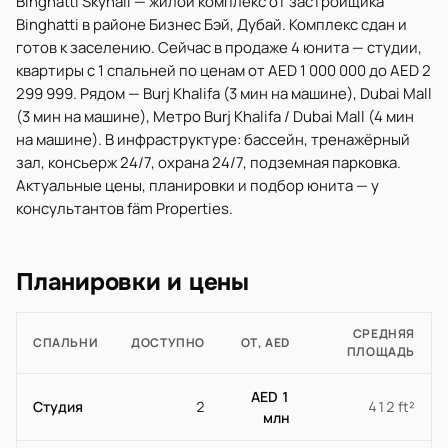
Binghatti Skyhall — жилой комплекс от застройщика
Binghatti в районе Бизнес Бэй, Дубай. Комплекс сдан и
готов к заселению. Сейчас в продаже 4 юнита — студии,
квартиры с 1 спальней по ценам от AED 1 000 000 до AED 2
299 999. Рядом — Burj Khalifa (3 мин на машине), Dubai Mall
(3 мин на машине), Метро Burj Khalifa / Dubai Mall (4 мин
на машине). В инфраструктуре: бассейн, тренажёрный
зал, консьерж 24/7, охрана 24/7, подземная парковка.
Актуальные цены, планировки и подбор юнита — у
консультантов fäm Properties.
Планировки и цены
СРЕДНЯЯ
СПАЛЬНИ
ДОСТУПНО
ОТ, AED
ПЛОЩАДЬ
AED 1
Студия
2
412 ft²
млн