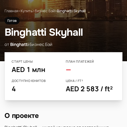
Главная
›
Купить
›
Бизнес Бэй
›
Binghatti Skyhall
Готов
Binghatti Skyhall
от
Binghatti
·
Бизнес Бэй
СТАРТ ЦЕНЫ
ПЛАН ПЛАТЕЖЕЙ
AED 1 млн
—
ДОСТУПНО ЮНИТОВ
ЦЕНА / FT²
4
AED 2 583 / ft²
О проекте