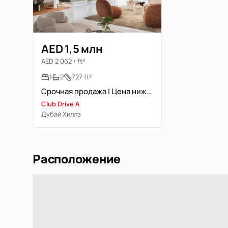
AED 1,5 млн
AED 2 062 / ft²
1
2
727 ft²
Срочная продажа | Цена ниже первоначальной
Club Drive A
Дубай Хиллз
Расположение