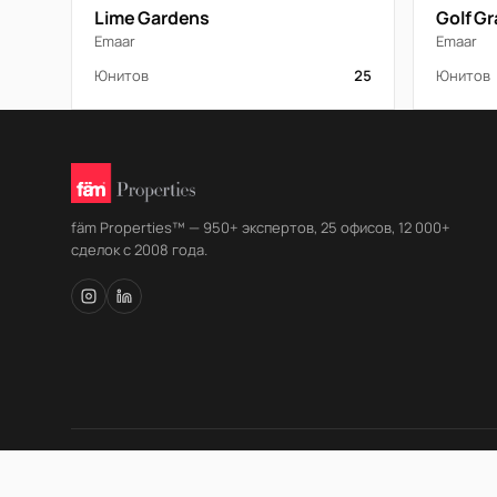
Lime Gardens
Golf G
Emaar
Emaar
Юнитов
25
Юнитов
fäm Properties™ — 950+ экспертов, 25 офисов, 12 000+
сделок с 2008 года.
© fäm Properties™ · ORN 1858 · С 2008