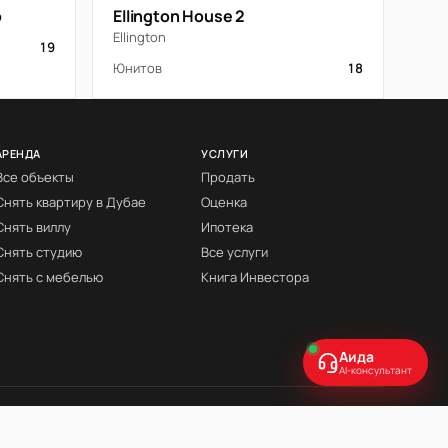
o
Ellington House 2
Ellington
19
Юнитов
18
АРЕНДА
УСЛУГИ
Все объекты
Продать
Снять квартиру в Дубае
Оценка
Снять виллу
Ипотека
Снять студию
Все услуги
Снять с мебелью
Книга Инвестора
Аида
AI-консультант