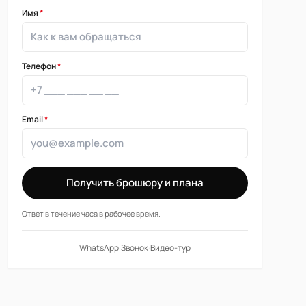
Имя
*
Телефон
*
Email
*
Получить брошюру и плана
Ответ в течение часа в рабочее время.
WhatsApp
·
Звонок
·
Видео-тур