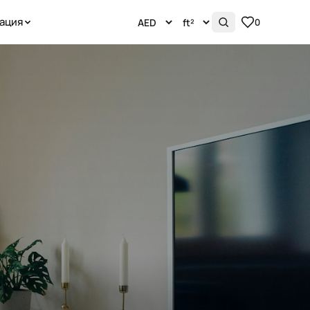
ация
0