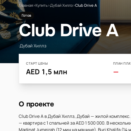
Главная
›
Купить
›
Дубай Хиллз
›
Club Drive A
Готов
Club Drive A
·
Дубай Хиллз
СТАРТ ЦЕНЫ
ПЛАН ПЛА
AED 1,5 млн
—
О проекте
Club Drive A в Дубай Хиллз, Дубай — жилой комплекс
— квартира с 1 спальней за AED 1 500 000. В нескольки
Madinat Jumeirah (12 мин на машине), Burj Khalifa (1