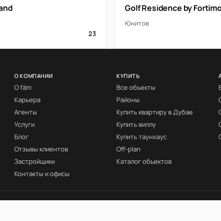
rand
Golf Residence by Fortim
Юнитов
23
О КОМПАНИИ
КУПИТЬ
О fäm
Все объекты
Карьера
Районы
Агенты
Купить квартиру в Дубае
Услуги
Купить виллу
Блог
Купить таунхаус
Отзывы клиентов
Off-plan
Застройщики
Каталог объектов
Контакты и офисы