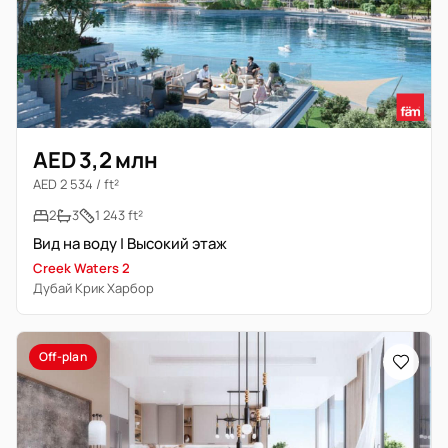
AED 3,2 млн
AED 2 534 / ft²
2
3
1 243 ft²
Вид на воду | Высокий этаж
Creek Waters 2
Дубай Крик Харбор
Off-plan