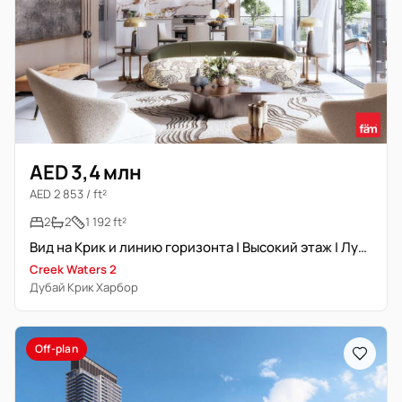
AED 3,4 млн
AED 2 853 / ft²
2
2
1 192 ft²
Вид на Крик и линию горизонта | Высокий этаж | Лучшая планировка
Creek Waters 2
Дубай Крик Харбор
Off-plan