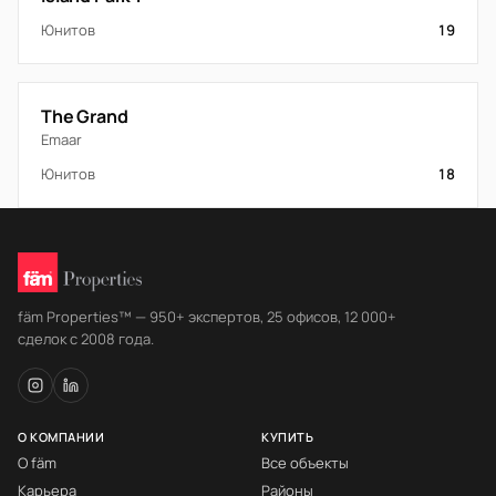
Юнитов
19
The Grand
Emaar
Юнитов
18
fäm Properties™ — 950+ экспертов, 25 офисов, 12 000+
сделок с 2008 года.
О КОМПАНИИ
КУПИТЬ
О fäm
Все объекты
Карьера
Районы