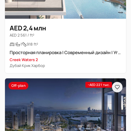
AED 2,4 млн
AED 2 561 / ft²
1
1
918 ft²
Просторная планировка | Современный дизайн | Угловая планировка
Creek Waters 2
Дубай Крик Харбор
−AED 221 тыс.
Off-plan