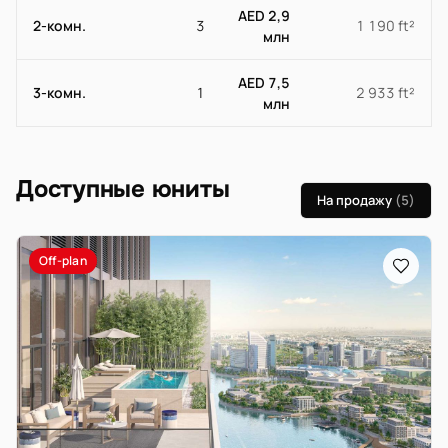
AED 2,9
2-комн.
3
1 190 ft²
млн
AED 7,5
3-комн.
1
2 933 ft²
млн
Доступные юниты
На продажу
(5)
Off-plan