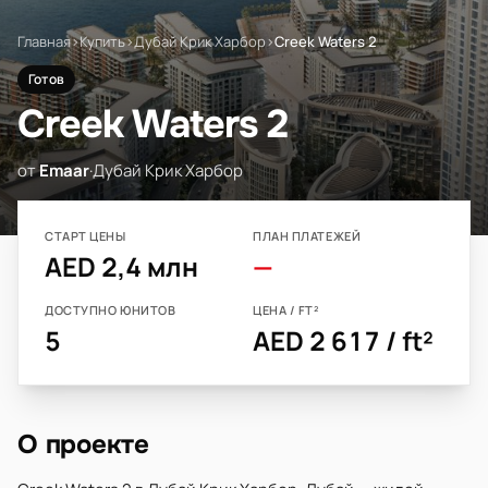
Главная
›
Купить
›
Дубай Крик Харбор
›
Creek Waters 2
Готов
Creek Waters 2
от
Emaar
·
Дубай Крик Харбор
СТАРТ ЦЕНЫ
ПЛАН ПЛАТЕЖЕЙ
AED 2,4 млн
—
ДОСТУПНО ЮНИТОВ
ЦЕНА / FT²
5
AED 2 617 / ft²
О проекте