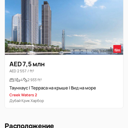
AED 7,5 млн
AED 2 557 / ft²
3
4
2 933 ft²
Таунхаус | Терраса на крыше | Вид на море
Creek Waters 2
Дубай Крик Харбор
Расположение