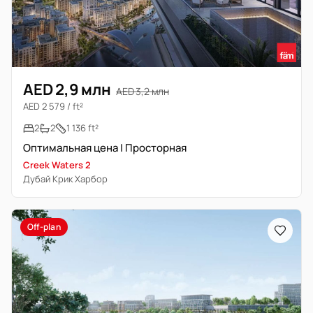
AED 2,9 млн
AED 3,2 млн
AED 2 579 / ft²
2
2
1 136 ft²
Оптимальная цена | Просторная
Creek Waters 2
Дубай Крик Харбор
Off-plan