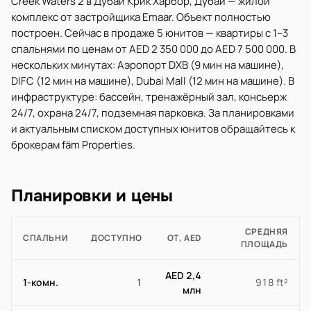
Creek Waters 2 в Дубай Крик Харбор, Дубай — жилой
комплекс от застройщика Emaar. Объект полностью
построен. Сейчас в продаже 5 юнитов — квартиры с 1–3
спальнями по ценам от AED 2 350 000 до AED 7 500 000. В
нескольких минутах: Аэропорт DXB (9 мин на машине),
DIFC (12 мин на машине), Dubai Mall (12 мин на машине). В
инфраструктуре: бассейн, тренажёрный зал, консьерж
24/7, охрана 24/7, подземная парковка. За планировками
и актуальным списком доступных юнитов обращайтесь к
брокерам fäm Properties.
Планировки и цены
СРЕДНЯЯ
СПАЛЬНИ
ДОСТУПНО
ОТ, AED
ПЛОЩАДЬ
AED 2,4
1-комн.
1
918 ft²
млн