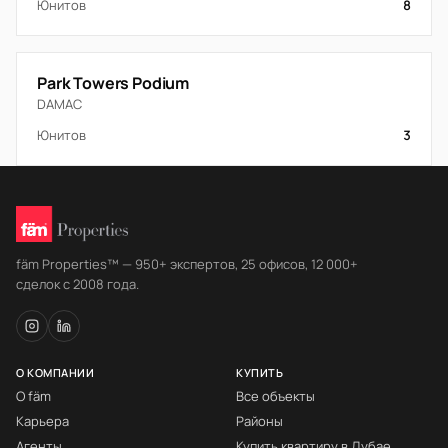
Юнитов
8
Park Towers Podium
DAMAC
Юнитов
3
fäm Properties™ — 950+ экспертов, 25 офисов, 12 000+
сделок с 2008 года.
О КОМПАНИИ
КУПИТЬ
О fäm
Все объекты
Карьера
Районы
Агенты
Купить квартиру в Дубае