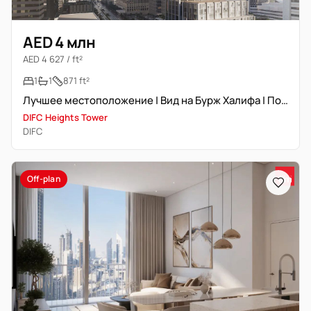
AED 4 млн
AED 4 627 / ft²
1
1
871 ft²
Лучшее местоположение | Вид на Бурж Халифа | Подлинная перепродажа
DIFC Heights Tower
DIFC
Off-plan