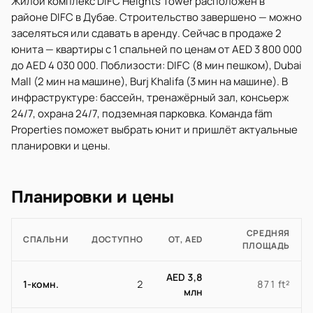
Жилой комплекс DIFC Heights Tower расположен в
районе DIFC в Дубае. Строительство завершено — можно
заселяться или сдавать в аренду. Сейчас в продаже 2
юнита — квартиры с 1 спальней по ценам от AED 3 800 000
до AED 4 030 000. Поблизости: DIFC (8 мин пешком), Dubai
Mall (2 мин на машине), Burj Khalifa (3 мин на машине). В
инфраструктуре: бассейн, тренажёрный зал, консьерж
24/7, охрана 24/7, подземная парковка. Команда fäm
Properties поможет выбрать юнит и пришлёт актуальные
планировки и цены.
Планировки и цены
СРЕДНЯЯ
СПАЛЬНИ
ДОСТУПНО
ОТ, AED
ПЛОЩАДЬ
AED 3,8
1-комн.
2
871 ft²
млн