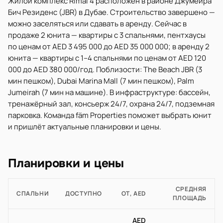
Жилой комплекс Rimal 4 расположен в районе Джумейра
Бич Резиденс (JBR) в Дубае. Строительство завершено —
можно заселяться или сдавать в аренду. Сейчас в
продаже 2 юнита — квартиры с 3 спальнями, пентхаусы
по ценам от AED 3 495 000 до AED 35 000 000; в аренду 2
юнита — квартиры с 1–4 спальнями по ценам от AED 120
000 до AED 380 000/год. Поблизости: The Beach JBR (3
мин пешком), Dubai Marina Mall (7 мин пешком), Palm
Jumeirah (7 мин на машине). В инфраструктуре: бассейн,
тренажёрный зал, консьерж 24/7, охрана 24/7, подземная
парковка. Команда fäm Properties поможет выбрать юнит
и пришлёт актуальные планировки и цены.
Планировки и цены
СРЕДНЯЯ
СПАЛЬНИ
ДОСТУПНО
ОТ, AED
ПЛОЩАДЬ
AED