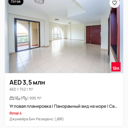
Готов
AED 3,5 млн
AED 1 752 / ft²
3
3
1 995 ft²
Угловая планировка | Панорамный вид на море | Свободна
Rimal 4
Джумейра Бич Резиденс (JBR)