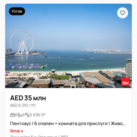
Готов
AED 35 млн
AED 6 210 / ft²
6
6
5 636 ft²
Пентхаус | 6 спален + комната для прислуги | Живописный вид
Rimal 4