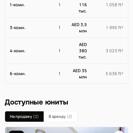
1-комн.
1
116
1 058 ft²
тыс.
AED 3,5
3-комн.
1
1 995 ft²
млн
AED
4-комн.
1
380
3 023 ft²
тыс.
AED 35
6-комн.
1
5 636 ft²
млн
Доступные юниты
На продажу
(2)
В аренду
(2)