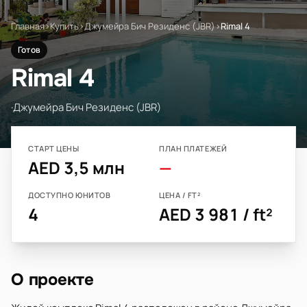
Главная
›
Купить
›
Джумейра Бич Резиденс (JBR)
›
Rimal 4
Готов
Rimal 4
·
Джумейра Бич Резиденс (JBR)
СТАРТ ЦЕНЫ
ПЛАН ПЛАТЕЖЕЙ
AED 3,5 млн
—
ДОСТУПНО ЮНИТОВ
ЦЕНА / FT²
4
AED 3 981 / ft²
О проекте