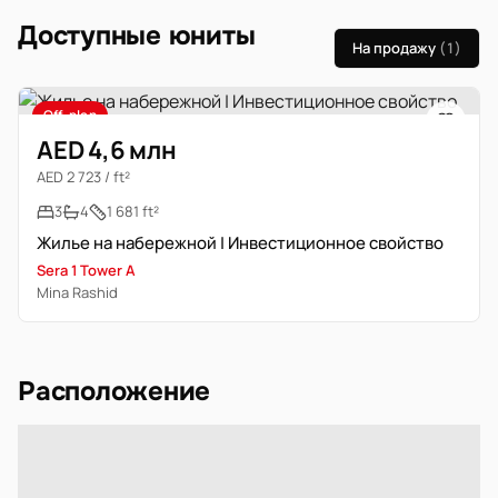
Доступные юниты
На продажу
(1)
Off-plan
AED 4,6 млн
AED 2 723 / ft²
3
4
1 681 ft²
Жилье на набережной | Инвестиционное свойство
Sera 1 Tower A
Mina Rashid
Расположение