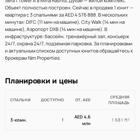
Sera 1 Tower A в Mina Rashid, Дубай — жилой комплекс.
Объект полностью построен. Сейчас в продаже 1 юнит —
квартира с 3 спальнями за AED 4 576 888. В нескольких
минутах: DIFC (11 мин на машине), City Walk (14 мин на
машине), Аэропорт DXB (14 мин на машине). В
инфраструктуре: бассейн, тренажёрный зал, консьерж
24/7, охрана 24/7, подземная парковка. За планировками
и актуальным списком доступных юнитов обращайтесь к
брокерам fäm Properties.
Планировки и цены
СРЕДНЯЯ
СПАЛЬНИ
ДОСТУПНО
ОТ, AED
ПЛОЩАДЬ
AED 4,6
3-комн.
1
1 681 ft²
млн