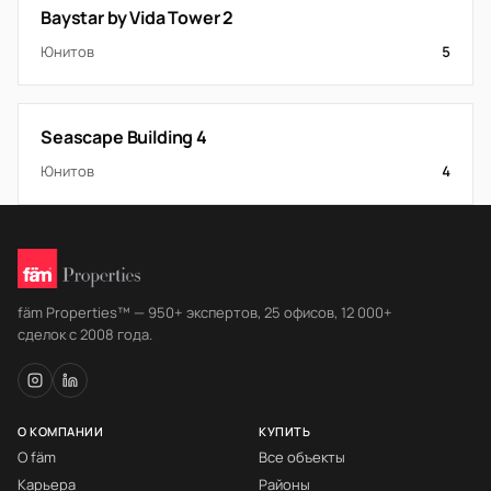
Baystar by Vida Tower 2
Юнитов
5
Seascape Building 4
Юнитов
4
fäm Properties™ — 950+ экспертов, 25 офисов, 12 000+
сделок с 2008 года.
О КОМПАНИИ
КУПИТЬ
О fäm
Все объекты
Карьера
Районы