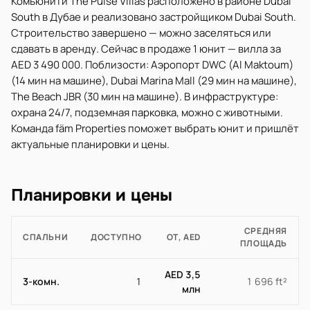
Комьюнити The Pulse Villas расположено в районе Dubai
South в Дубае и реализовано застройщиком Dubai South.
Строительство завершено — можно заселяться или
сдавать в аренду. Сейчас в продаже 1 юнит — вилла за
AED 3 490 000. Поблизости: Аэропорт DWC (Al Maktoum)
(14 мин на машине), Dubai Marina Mall (29 мин на машине),
The Beach JBR (30 мин на машине). В инфраструктуре:
охрана 24/7, подземная парковка, можно с животными.
Команда fäm Properties поможет выбрать юнит и пришлёт
актуальные планировки и цены.
Планировки и цены
СРЕДНЯЯ
СПАЛЬНИ
ДОСТУПНО
ОТ, AED
ПЛОЩАДЬ
AED 3,5
3-комн.
1
1 696 ft²
млн