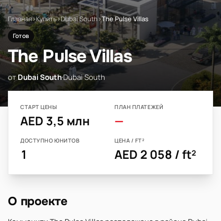
Главная
›
Купить
›
Dubai South
›
The Pulse Villas
Готов
The Pulse Villas
от
Dubai South
·
Dubai South
СТАРТ ЦЕНЫ
ПЛАН ПЛАТЕЖЕЙ
AED 3,5 млн
—
ДОСТУПНО ЮНИТОВ
ЦЕНА / FT²
1
AED 2 058 / ft²
О проекте