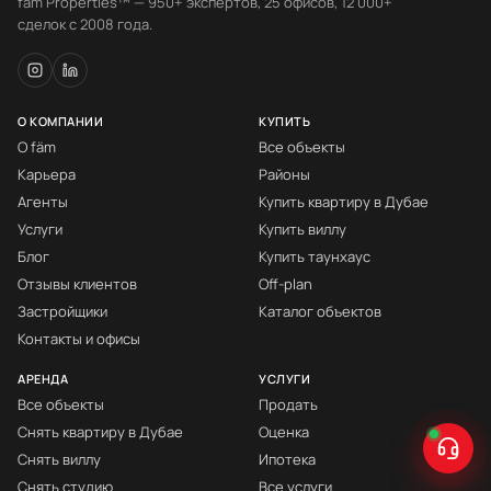
fäm Properties™ — 950+ экспертов, 25 офисов, 12 000+
сделок с 2008 года.
О КОМПАНИИ
КУПИТЬ
О fäm
Все объекты
Карьера
Районы
Агенты
Купить квартиру в Дубае
Услуги
Купить виллу
Блог
Купить таунхаус
Отзывы клиентов
Off-plan
Застройщики
Каталог объектов
Контакты и офисы
АРЕНДА
УСЛУГИ
Все объекты
Продать
Снять квартиру в Дубае
Оценка
Снять виллу
Ипотека
Снять студию
Все услуги