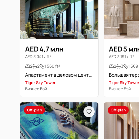
AED 4,7 млн
AED 5 мл
AED 3 041 / ft²
AED 3 191 / ft²
2
2
1 560 ft²
2
3
1 569 
Апартамент в деловом центре | Премиальное расположение
Tiger Sky Tower
Tiger Sky Towe
Бизнес Бэй
Бизнес Бэй
Off-plan
Off-plan