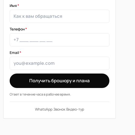
Имя
*
Телефон
*
Email
*
Получить брошюру и плана
Ответ в течение часа в рабочее время.
WhatsApp
·
Звонок
·
Видео-тур