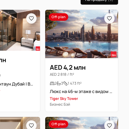
Off-plan
млн
AED 4,2 млн
AED 2 818 / ft²
²
2
3
1 473 ft²
Близко к Даунтаун Дубай | Высокий этаж
r
Люкс на 46-м этаже с видом на Burj Khalifa
Tiger Sky Tower
Бизнес Бэй
Off-plan