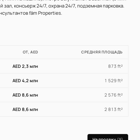
 зал, консьерж 24/7, охрана 24/7, подземная парковка.
сультантов fäm Properties.
ОТ, AED
СРЕДНЯЯ ПЛОЩАДЬ
AED 2,3 млн
873 ft²
AED 4,2 млн
1 529 ft²
AED 8,6 млн
2 576 ft²
AED 8,6 млн
2 813 ft²
На продажу
(9)