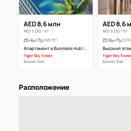
AED 8,6 млн
AED 8,6 
AED 3 230 / ft²
AED 3 330 / ft²
4
5
2 651 ft²
3
4
2 576
Апартамент в Business Hub | Полностью меблирована
Tiger Sky Tower
Tiger Sky Towe
Бизнес Бэй
Бизнес Бэй
Расположение