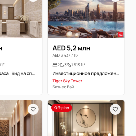
н
AED 5,2 млн
AED 3 437 / ft²
ft²
2
3
1 513 ft²
Большая терраса | Вид на спортивное поле | Современная студия
Инвестиционное предложение | Люкс меблирована 2br
r
Tiger Sky Tower
Бизнес Бэй
Off-plan