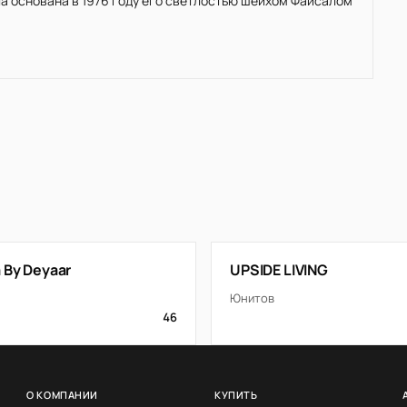
ла основана в 1976 году его светлостью шейхом Файсалом
 By Deyaar
UPSIDE LIVING
Юнитов
46
О КОМПАНИИ
КУПИТЬ