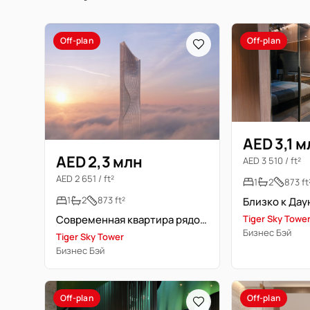
Off-plan
Off-plan
AED 3,1 
AED 2,3 млн
AED 3 510 / ft²
AED 2 651 / ft²
1
2
873 ft
1
2
873 ft²
Tiger Sky Towe
Современная квартира рядом с метро Business Bay
Бизнес Бэй
Tiger Sky Tower
Бизнес Бэй
Off-plan
Off-plan