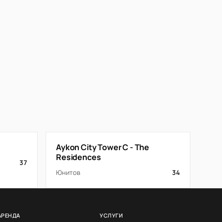
Aykon City Tower C - The
Residences
37
Юнитов
34
АРЕНДА
УСЛУГИ