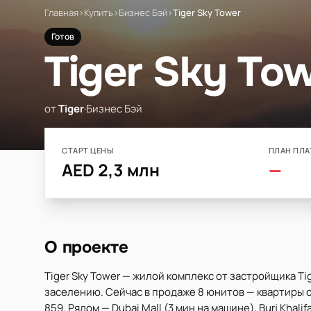
Главная
›
Купить
›
Бизнес Бэй
›
Tiger Sky Tower
Готов
Tiger Sky To
от
Tiger
·
Бизнес Бэй
СТАРТ ЦЕНЫ
ПЛАН ПЛА
AED 2,3 млн
—
О проекте
Tiger Sky Tower — жилой комплекс от застройщика Tig
заселению. Сейчас в продаже 8 юнитов — квартиры с 
859. Рядом — Dubai Mall (3 мин на машине), Burj Khalifa