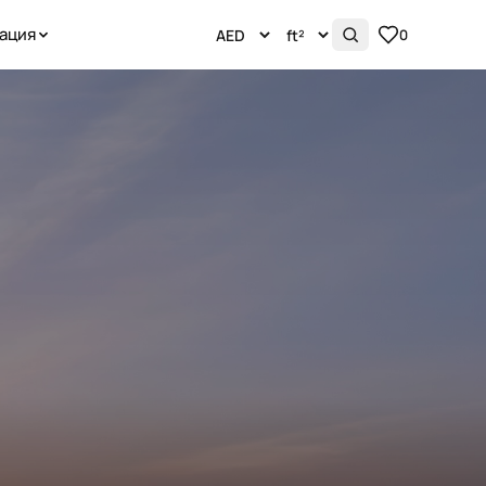
ация
0