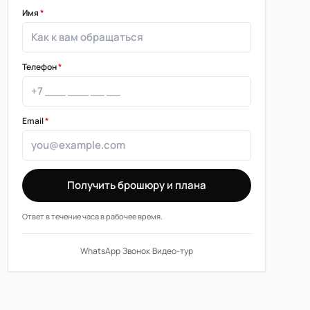
Имя
*
Телефон
*
Email
*
Получить брошюру и плана
Ответ в течение часа в рабочее время.
WhatsApp
·
Звонок
·
Видео-тур