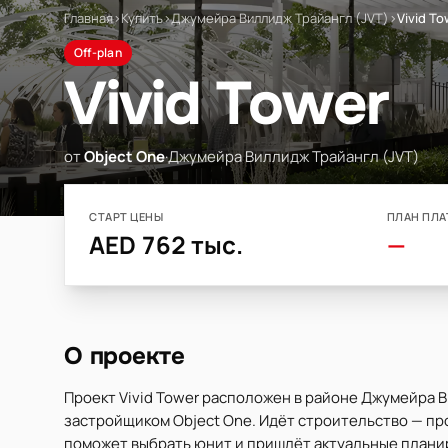
Главная
›
Купить
›
Джумейра Виллидж Трайангл (JVT)
›
Vivid To
Off-plan
Vivid Tower
от
Object One
·
Джумейра Виллидж Трайангл (JVT)
СТАРТ ЦЕНЫ
ПЛАН ПЛА
AED 762 тыс.
—
О проекте
Проект Vivid Tower расположен в районе Джумейра В
застройщиком Object One. Идёт строительство — прод
поможет выбрать юнит и пришлёт актуальные планир