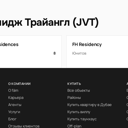
идж Трайангл (JVT)
esidences
FH Residency
8
Юнитов
О КОМПАНИИ
КУПИТЬ
О fäm
Все объекты
Карьера
Районы
Агенты
Купить квартиру в Дубае
Услуги
Купить виллу
Блог
Купить таунхаус
Отзывы клиентов
Off-plan