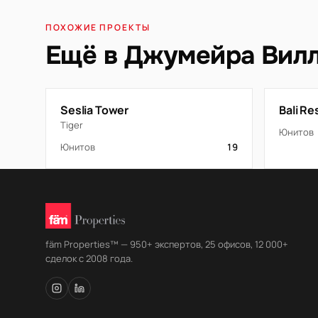
ПОХОЖИЕ ПРОЕКТЫ
Ещё в Джумейра Вилл
Seslia Tower
Bali R
Tiger
Юнитов
Юнитов
19
fäm Properties™ — 950+ экспертов, 25 офисов, 12 000+
сделок с 2008 года.