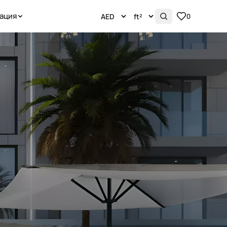
ация
0