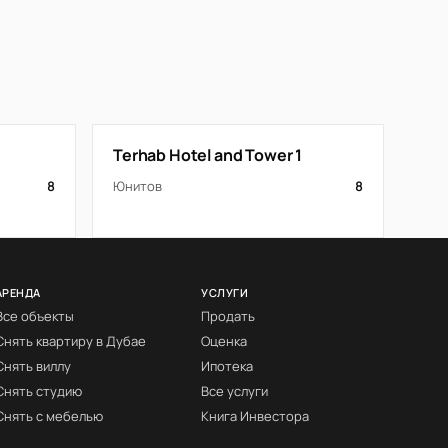
Terhab Hotel and Tower 1
8
Юнитов
8
АРЕНДА
УСЛУГИ
Все объекты
Продать
Снять квартиру в Дубае
Оценка
Снять виллу
Ипотека
Снять студию
Все услуги
Снять с мебелью
Книга Инвестора