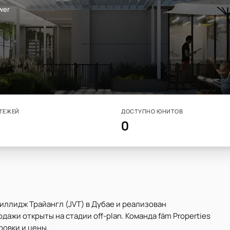
wer
ТЕЖЕЙ
ДОСТУПНО ЮНИТОВ
0
иллидж Трайангл (JVT) в Дубае и реализован
ажи открыты на стадии off-plan. Команда fäm Properties
овки и цены.