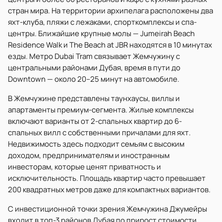
стран мира. На территории архипелага расположены два
яхт-клуба, пляжи с лежаками, спорткомплексы и спа-
центры. Ближайшие крупные молы — Jumeirah Beach
Residence Walk и The Beach at JBR находятся в 10 минутах
езды. Метро Dubai Tram связывает Жемчужину с
центральными районами Дубая, время в пути до
Downtown — около 20–25 минут на автомобиле.
В Жемчужине представлены таунхаусы, виллы и
апартаменты премиум-сегмента. Жилые комплексы
включают варианты от 2-спальных квартир до 6-
спальных вилл с собственными причалами для яхт.
Недвижимость здесь подходит семьям с высоким
доходом, предпринимателям и иностранным
инвесторам, которые ценят приватность и
исключительность. Площадь квартир часто превышает
200 квадратных метров даже для компактных вариантов.
С инвестиционной точки зрения Жемчужина Джумейры
входит в топ-3 районов Дубая по прирост стоимости