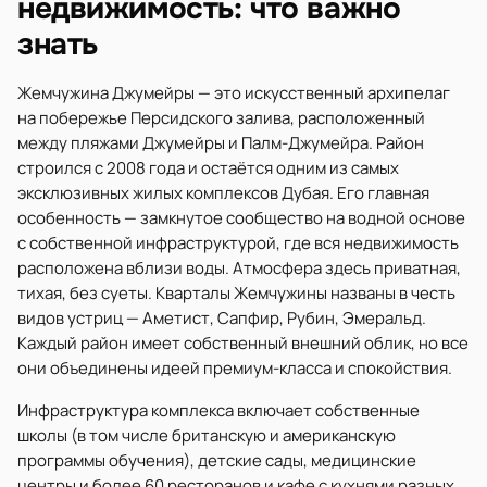
недвижимость: что важно
знать
Жемчужина Джумейры — это искусственный архипелаг
на побережье Персидского залива, расположенный
между пляжами Джумейры и Палм-Джумейра. Район
строился с 2008 года и остаётся одним из самых
эксклюзивных жилых комплексов Дубая. Его главная
особенность — замкнутое сообщество на водной основе
с собственной инфраструктурой, где вся недвижимость
расположена вблизи воды. Атмосфера здесь приватная,
тихая, без суеты. Кварталы Жемчужины названы в честь
видов устриц — Аметист, Сапфир, Рубин, Эмеральд.
Каждый район имеет собственный внешний облик, но все
они объединены идеей премиум-класса и спокойствия.
Инфраструктура комплекса включает собственные
школы (в том числе британскую и американскую
программы обучения), детские сады, медицинские
центры и более 60 ресторанов и кафе с кухнями разных