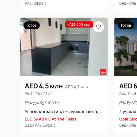
Аль Юфра 1
Вади Аль
−AED 200 тыс.
Готов
Готов
AED 4,5 млн
AED 6
AED 4,7 млн
AED 1 452 / ft²
AED 1 139 
4
4
3 100 ft²
4
5
Угловая квартира — лучшая цена, торг приветствуется
ELIE SAAB VIE At The Fields
Opal Gar
Вади Аль Сафа 3
Вади Аль