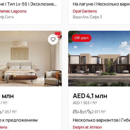
На Лагуне | Тип Lv-55 | Эксклюзивная единица
На лагуне | Несколько вар
 Damac Lagoons
Opal Gardens
лф Сити
Вади Аль Сафа 3
Off-plan
9 млн
AED 4,1 млн
/ ft²
AED 1 363 / ft²
7 057 ft²
4
5
2 971 ft²
о к предложениям
dens
Delphi at Athlon