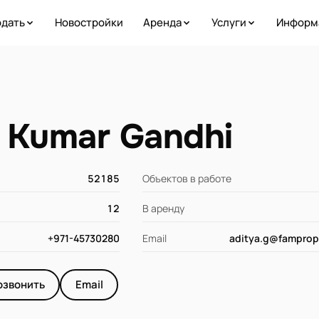
дать
Новостройки
Аренда
Услуги
Информ
 Kumar Gandhi
52185
Объектов в работе
12
В аренду
+971-45730280
Email
aditya.g@famprop
озвонить
Email