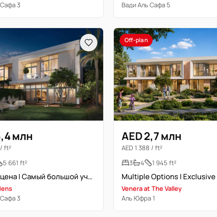
 Сафа 3
Вади Аль Сафа 5
Off-plan
,4 млн
AED 2,7 млн
/ ft²
AED 1 388 / ft²
5 661 ft²
3
4
1 945 ft²
Лучшая цена | Самый большой участок | Множество вариантов
Multiple Options | Exclusive
dens
Venera at The Valley
 Сафа 3
Аль Юфра 1