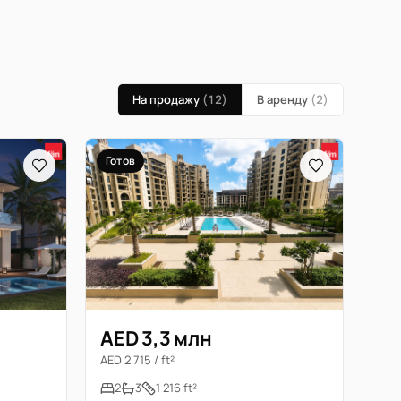
На продажу
(12)
В аренду
(2)
Готов
AED 3,3 млн
AED 2 715 / ft²
2
3
1 216 ft²