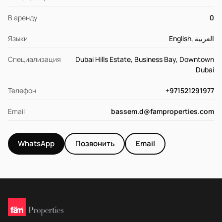
В аренду
0
Языки
English, العربية
Специализация
Dubai Hills Estate, Business Bay, Downtown
Dubai
Телефон
+971521291977
Email
bassem.d@famproperties.com
WhatsApp
Позвонить
Email