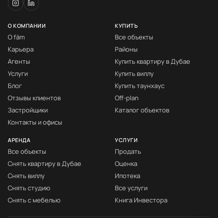
О КОМПАНИИ
КУПИТЬ
О fäm
Все объекты
Карьера
Районы
Агенты
Купить квартиру в Дубае
Услуги
Купить виллу
Блог
Купить таунхаус
Отзывы клиентов
Off-plan
Застройщики
Каталог объектов
Контакты и офисы
АРЕНДА
УСЛУГИ
Все объекты
Продать
Снять квартиру в Дубае
Оценка
Снять виллу
Ипотека
Снять студию
Все услуги
Снять с мебелью
Книга Инвестора