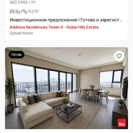
AED 2 660 / ft²
1
1
752 ft²
Инвестиционное предложение | Готово и зарегистрировано | Хороший ROI
Address Residences Tower A - Dubai Hills Estate
Дубай Хиллз
Готов