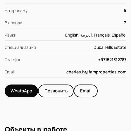
На продажу
5
В аренду
7
Языки
English, العربية, Français, Español
Специализация
Dubai Hills Estate
Телефон
+971521312787
Email
charles.h@famproperties.com
WhatsApp
Позвонить
Email
Объекты в работе