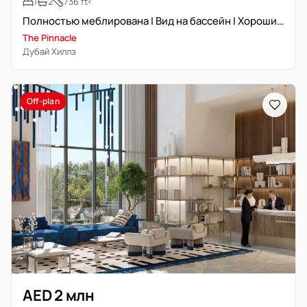
1
2
736 ft²
Полностью меблирована | Вид на бассейн | Хороший доход
The Pinnacle
Дубай Хиллз
Off-plan
AED 2 млн