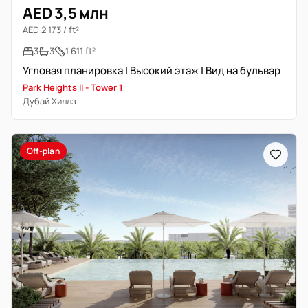
AED 3,5 млн
AED 2 173 / ft²
3
3
1 611 ft²
Угловая планировка | Высокий этаж | Вид на бульвар
Park Heights II - Tower 1
Дубай Хиллз
Off-plan