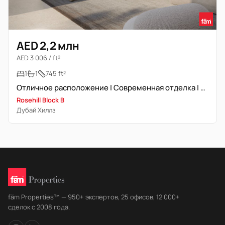
AED 2,2 млн
AED 3 006 / ft²
1
1
745 ft²
Отличное расположение | Современная отделка | Выгодная инвестиция
Rosehill Block B
Дубай Хиллз
fäm Properties™ — 950+ экспертов, 25 офисов, 12 000+
сделок с 2008 года.