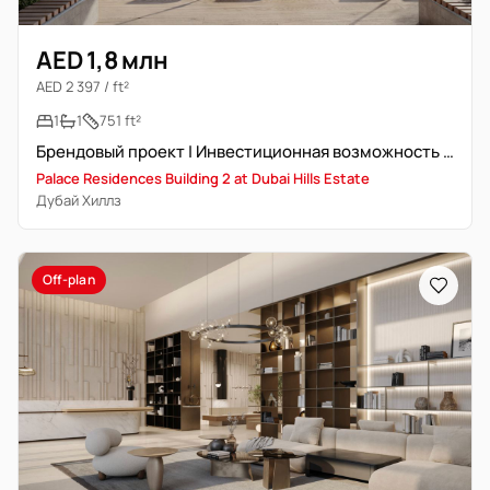
AED 1,8 млн
AED 2 397 / ft²
1
1
751 ft²
Брендовый проект | Инвестиционная возможность | Современный дизайн
Palace Residences Building 2 at Dubai Hills Estate
Дубай Хиллз
Off-plan