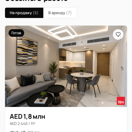
На продажу
(5)
В аренду
(7)
Готов
AED 1,8 млн
AED 2 446 / ft²