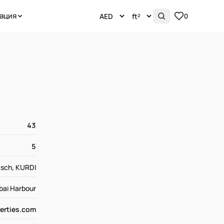
ация
0
43
5
tsch, KURDI
ubai Harbour
erties.com