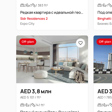
2
3
1 383 ft²
1
1
Редкая квартира с идеальной геометрией в престижном доме
Sidr Residences 2
Binghatti
Expo City
Бизнес Б
Off-plan
Off-plan
AED 3,8 млн
AED 3
AED 5 101 / ft²
AED 1 785 
1
2
741 ft²
3
4