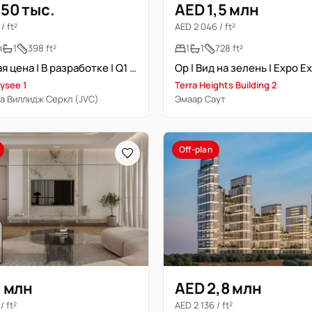
50 тыс.
AED 1,5 млн
/ ft²
AED 2 046 / ft²
я
1
398 ft²
1
1
728 ft²
Выгодная цена | В разработке | Q1 2027 | Хорошее вложение
Op | Вид на зелень | Expo E
ysee 1
Terra Heights Building 2
 Виллидж Серкл (JVC)
Эмаар Саут
Off-plan
2 млн
AED 2,8 млн
/ ft²
AED 2 136 / ft²