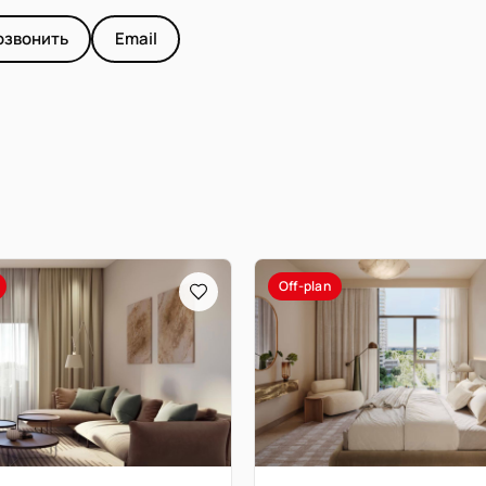
озвонить
Email
Off-plan