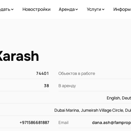
дать
Новостройки
Аренда
Услуги
Информ
Karash
74401
Объектов в работе
38
В аренду
English, Deu
Dubai Marina, Jumeirah Village Circle, D
+971586681887
Email
dana.ash@famprop