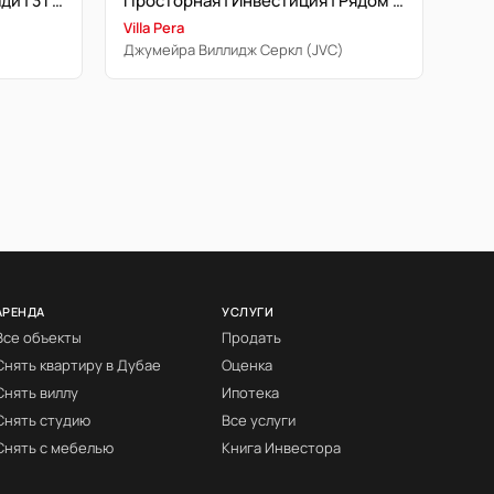
Редкая квартира | Вид на Вади | 3 года рассрочки | Expo
Просторная | Инвестиция | Рядом с парком
Villa Pera
Джумейра Виллидж Серкл (JVC)
АРЕНДА
УСЛУГИ
Все объекты
Продать
Снять квартиру в Дубае
Оценка
Снять виллу
Ипотека
Снять студию
Все услуги
Снять с мебелью
Книга Инвестора