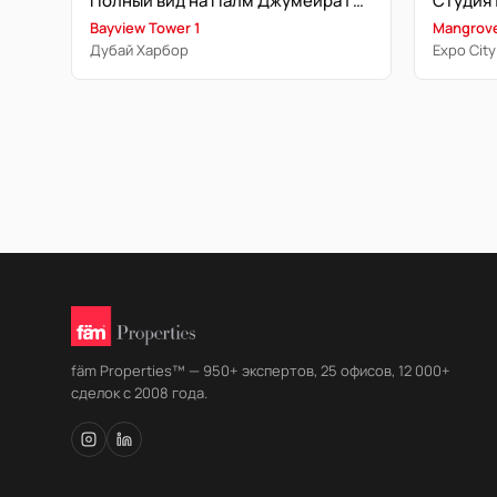
Полный вид на Палм Джумейра | Высокий этаж | Вид на море
Bayview Tower 1
Mangrove
Дубай Харбор
Expo City
fäm Properties™ — 950+ экспертов, 25 офисов, 12 000+
сделок с 2008 года.