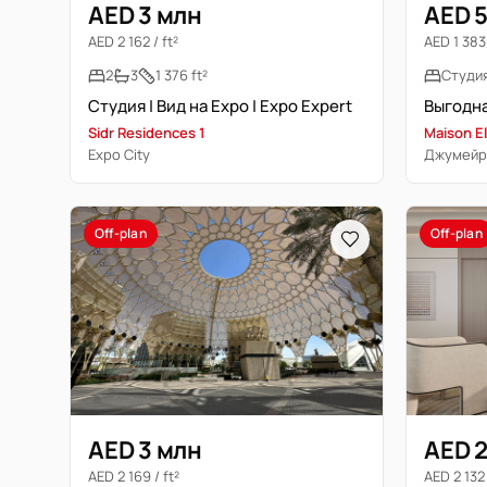
AED 3 млн
AED 5
AED 2 162 / ft²
AED 1 383 
2
3
1 376 ft²
Студи
Студия | Вид на Expo | Expo Expert
Sidr Residences 1
Maison El
Expo City
Джумейра
Off-plan
Off-plan
AED 3 млн
AED 
AED 2 169 / ft²
AED 2 132 