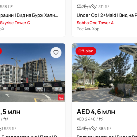
938 ft²
2
4
1 311 ft²
Под операции | Вид на Бурж Халифа | Высокий этаж | Отличная планировка
 Skyrise Tower C
Sobha One Tower A
эй
Рас Аль Хор
Off-plan
,5 млн
AED 4,6 млн
/ ft²
AED 2 440 / ft²
1 933 ft²
3
4
1 885 ft²