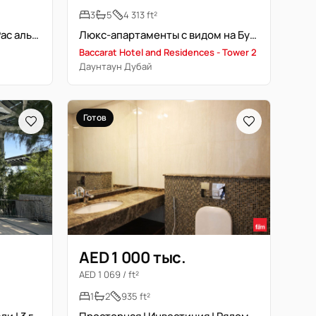
3
5
4 313 ft²
Under Op | 2+Maid | Вид на Рас аль-Хор
Люкс-апартаменты с видом на Бурдж-Халифа
Baccarat Hotel and Residences - Tower 2
Даунтаун Дубай
Готов
AED 1 000 тыс.
AED 1 069 / ft²
1
2
935 ft²