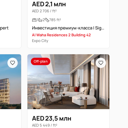
AED 2,1 млн
AED 2 706 / ft²
1
2
785 ft²
xpert
Инвестиция премиум-класса | Signature Residences у метро Экспо
Al Waha Residences 2 Building 42
Expo City
Off-plan
AED 23,5 млн
AED 5 449 / ft²