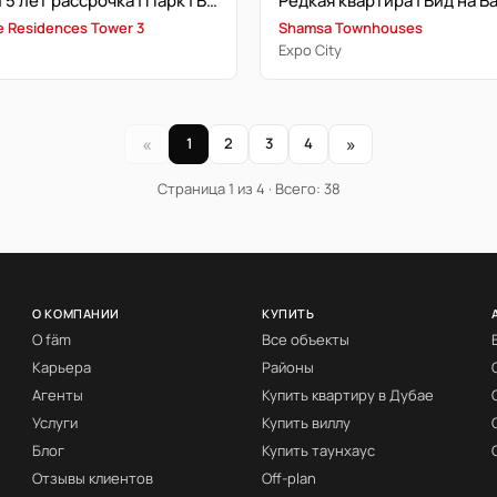
Студия | 5 лет рассрочка | Парк | Высокий этаж | Expo Expert
 Residences Tower 3
Shamsa Townhouses
Expo City
«
»
1
2
3
4
Страница 1 из 4 · Всего: 38
О КОМПАНИИ
КУПИТЬ
О fäm
Все объекты
Карьера
Районы
Агенты
Купить квартиру в Дубае
Услуги
Купить виллу
Блог
Купить таунхаус
Отзывы клиентов
Off-plan