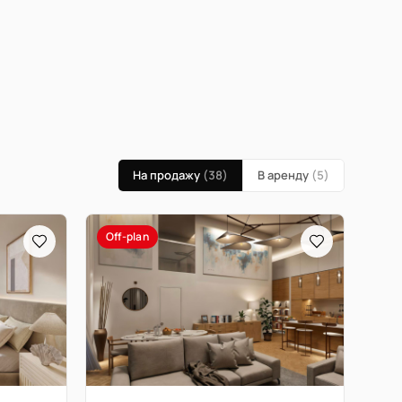
На продажу
(38)
В аренду
(5)
Off-plan