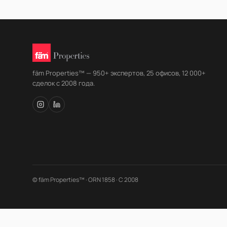
fäm Properties™ — 950+ экспертов, 25 офисов, 12 000+
сделок с 2008 года.
© fäm Properties™ · ORN 1858 · С 2008