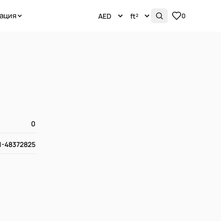
ация
0
0
1-48372825