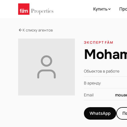
Купить
Про
К списку агентов
ЭКСПЕРТ FÄM
Moham
Объектов в работе
В аренду
Email
mouae
WhatsApp
П