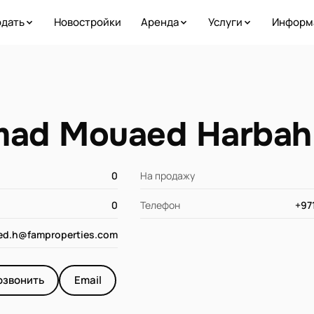
дать
Новостройки
Аренда
Услуги
Информ
ad Mouaed Harbah
0
На продажу
0
Телефон
+97
d.h@famproperties.com
озвонить
Email