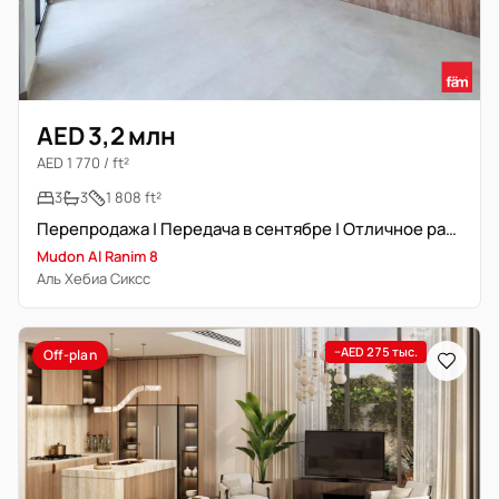
AED 3,2 млн
AED 1 770 / ft²
3
3
1 808 ft²
Перепродажа | Передача в сентябре | Отличное расположение
Mudon Al Ranim 8
Аль Хебиа Сиксс
−AED 275 тыс.
Off-plan