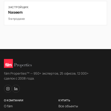
ЗАСТРОЙЩИК
Naseem
9 в продаже
fäm Properties™ — 950+ экспертов, 25 офисов, 12 000+
сделок с 2008 года.
О КОМПАНИИ
КУПИТЬ
О fäm
Все объекты