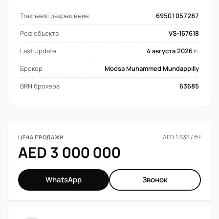
Trakheesi разрешение
69501057287
Реф объекта
VS-167618
Last Update
4 августа 2026 г.
Брокер
Moosa Muhammed Mundappilly
BRN брокера
63685
AED 1 633 / ft²
ЦЕНА ПРОДАЖИ
AED 3 000 000
WhatsApp
Звонок