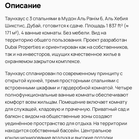
Описание
Таунхаус с 3 спальнями в Мудон Аль Ранім 6, Аль Хебия
Шикстис, Дубай, готовится к сдаче. Площадь 1 837 ft² (≈
171 м²), 4 ванные комнаты. Без мебели. Вид на
территорию общего пользования. Проект разработан
Dubai Properties и ориентирован как на собственников,
так и на инвесторов, ищущих качественное жилье в
охраняемом закрытом комплексе.
Таунхаус спланирован по современному принципу с
открытой кухней, тремя просторными спальнями с
встроенными шкафами и гардеробной комнатой. Четыре
полнофункциональные ванные комнаты обеспечивают
комфорт всем жильцам. Помещение включает комнату
для служащей, кладовую и прачечную. Приватный сад и
балкон с видом на общественные зоны создают
уединённое пространство для отдыха. На территории
находится собственный бассейн. Центральное
кондиционирование воздуха и высокие потолки