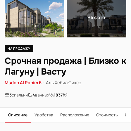
+5 фото
НА ПРОДАЖУ
Срочная продажа | Близко к
Лагуну | Васту
Mudon Al Ranim 6
·
Аль Хебиа Сиксс
3
спальни
4
ванных
1837
ft²
Описание
Удобства
Расположение
Стоимость
Ип