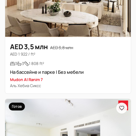
AED 3,5 млн
AED 3,8 млн
AED 1 922 / ft²
3
3
1 808 ft²
На бассейне и парке | Без мебели
Mudon Al Ranim 7
Аль Хебиа Сиксс
Готов