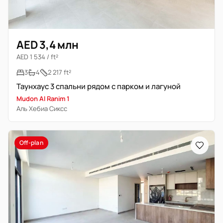
AED 3,4 млн
AED 1 534 / ft²
3
4
2 217 ft²
Таунхаус 3 спальни рядом с парком и лагуной
Mudon Al Ranim 1
Аль Хебиа Сиксс
Off-plan