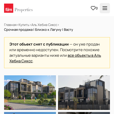
0
Главная
›
Купить
›
Аль Хебиа Сиксс
›
Срочная продажа | Близко к Лагуну | Васту
Этот объект снят с публикации
— он уже продан
или временно недоступен. Посмотрите похожие
актуальные варианты ниже или
все объекты в Аль
Хебиа Сиксс
.
НА ПРОДАЖУ
Готов к заселению