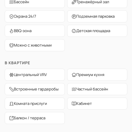
Бассейн
Тренажёрный зал
Охрана 24/7
Подземная парковка
BBQ-зона
Детская площадка
Можно с животными
В КВАРТИРЕ
Центральный VRV
Премиум кухня
Встроенные гардеробы
Частный бассейн
Комната прислуги
Кабинет
Балкон / терраса