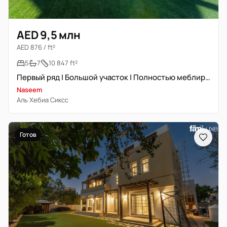
AED 9,5 млн
AED 876 / ft²
5
7
10 847 ft²
Первый ряд | Большой участок | Полностью меблирована
Naseem
Аль Хебиа Сиксс
Готов