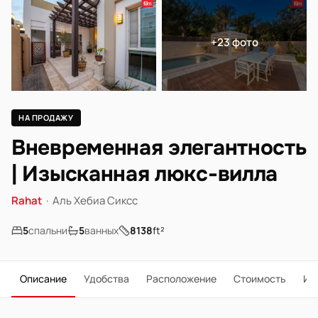
+23 фото
НА ПРОДАЖУ
Вневременная элегантность
| Изысканная люкс-вилла
Rahat
·
Аль Хебиа Сиксс
5
спальни
5
ванных
8138
ft²
Описание
Удобства
Расположение
Стоимость
Ип