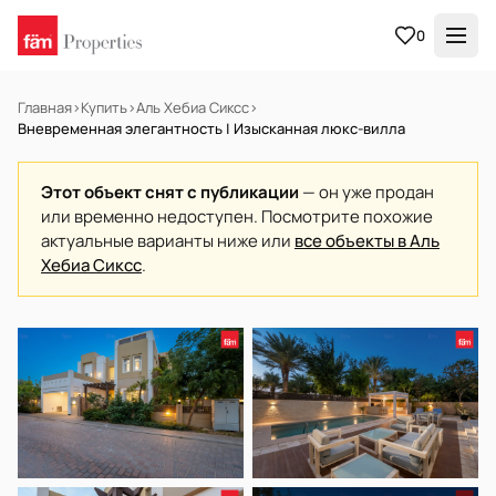
0
Главная
›
Купить
›
Аль Хебиа Сиксс
›
Вневременная элегантность | Изысканная люкс-вилла
Этот объект снят с публикации
— он уже продан
или временно недоступен. Посмотрите похожие
актуальные варианты ниже или
все объекты в Аль
Хебиа Сиксс
.
НА ПРОДАЖУ
Готов к заселению