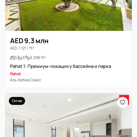
AED 9,3 млн
AED 1 121 / ft²
5
6
8 298 ft²
Раhat 1: Премиум-локация у бассейна и парка
Rahat
Аль Хебиа Сиксс
Готов