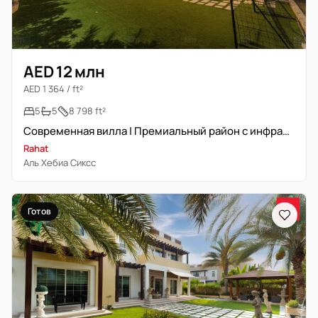
AED 12 млн
AED 1 364 / ft²
5
5
8 798 ft²
Современная вилла | Премиальный район с инфраструктурой
Rahat
Аль Хебиа Сиксс
Готов