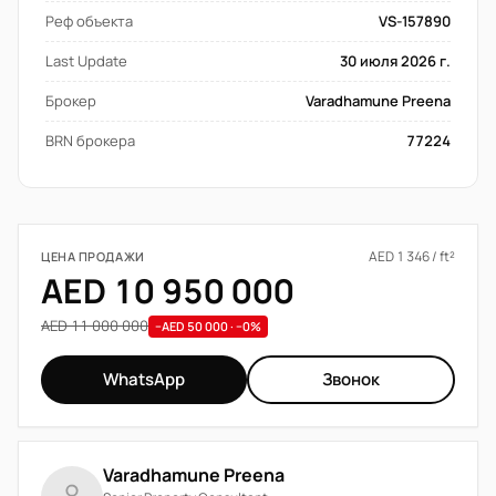
Реф объекта
VS-157890
Last Update
30 июля 2026 г.
Брокер
Varadhamune Preena
BRN брокера
77224
AED 1 346 / ft²
ЦЕНА ПРОДАЖИ
AED 10 950 000
AED 11 000 000
−AED 50 000 · −0%
WhatsApp
Звонок
Varadhamune Preena