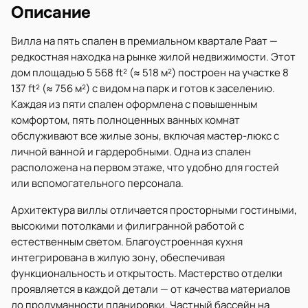
Описание
Вилла на пять спален в премиальном квартале Раат —
редкостная находка на рынке жилой недвижимости. Этот
дом площадью 5 568 ft² (≈ 518 м²) построен на участке 8
137 ft² (≈ 756 м²) с видом на парк и готов к заселению.
Каждая из пяти спален оформлена с повышенным
комфортом, пять полноценных ванных комнат
обслуживают все жилые зоны, включая мастер-люкс с
личной ванной и гардеробными. Одна из спален
расположена на первом этаже, что удобно для гостей
или вспомогательного персонала.
Архитектура виллы отличается просторными гостиными,
высокими потолками и филигранной работой с
естественным светом. Благоустроенная кухня
интегрирована в жилую зону, обеспечивая
функциональность и открытость. Мастерство отделки
проявляется в каждой детали — от качества материалов
до продуманности планировки. Частный бассейн на