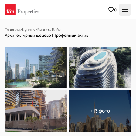
0
Главная
›
Купить
›
Бизнес Бэй
›
Архитектурный шедевр | Трофейный актив
НА ПРОДАЖУ
Off-plan
+13 фото