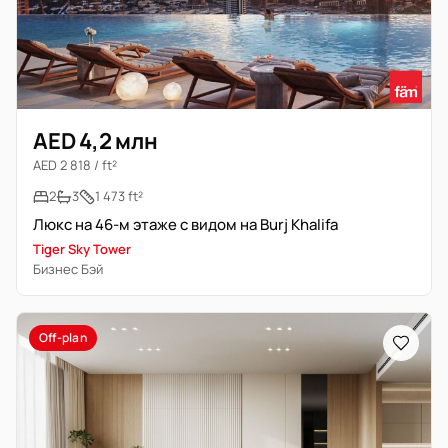
AED 4,2 млн
AED 2 818 / ft²
2
3
1 473 ft²
Люкс на 46-м этаже с видом на Burj Khalifa
Tiger Sky Tower
Бизнес Бэй
Off-plan