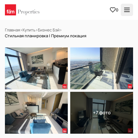
0
Главная
›
Купить
›
Бизнес Бэй
›
Стильная планировка | Премиум локация
НА ПРОДАЖУ
Готов к заселению
+7 фото