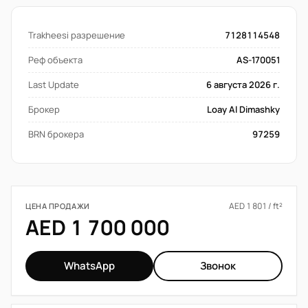
Trakheesi разрешение
7128114548
Реф объекта
AS-170051
Last Update
6 августа 2026 г.
Брокер
Loay Al Dimashky
BRN брокера
97259
AED 1 801 / ft²
ЦЕНА ПРОДАЖИ
AED 1 700 000
WhatsApp
Звонок