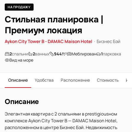
НА ПРОДАЖУ
Стильная планировка |
Премиум локация
Aykon City Tower B - DAMAC Maison Hotel
·
Бизнес Бэй
2
спальни
2
ванных
944
ft²
Меблирован
1
парковка
Вид на море
Описание
Удобства
Расположение
Стоимость
Ип
Описание
Элегантная квартира с 2 спальнями в prestigiousном
комплексе Aykon City Tower B — DAMAC Maison Hotel,
расположенном в центре Бизнес Бэй. Недвижимость