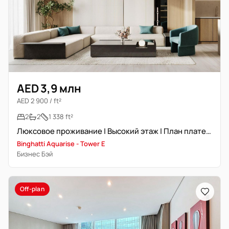
AED 3,9 млн
AED 2 900 / ft²
2
2
1 338 ft²
Люксовое проживание | Высокий этаж | План платежей
Binghatti Aquarise - Tower E
Бизнес Бэй
Off-plan