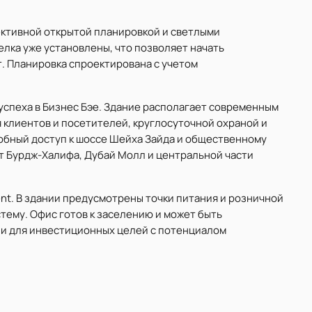
ктивной открытой планировкой и светлыми
лка уже установлены, что позволяет начать
. Планировка спроектирована с учетом
успеха в Бизнес Бэе. Здание располагает современным
 клиентов и посетителей, круглосуточной охраной и
обный доступ к шоссе Шейха Зайда и общественному
от Бурдж-Халифа, Дубай Молл и центральной части
nt. В здании предусмотрены точки питания и розничной
тему. Офис готов к заселению и может быть
к и для инвестиционных целей с потенциалом