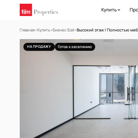
Купить
Про
Главная
›
Купить
›
Бизнес Бэй
›
Высокий этаж | Полностью меб
НА ПРОДАЖУ
Готов к заселению