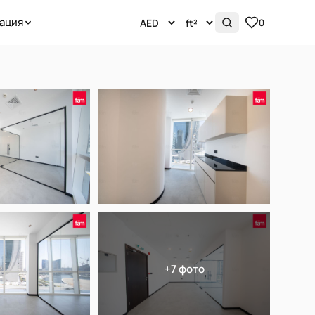
ация
0
+7 фото