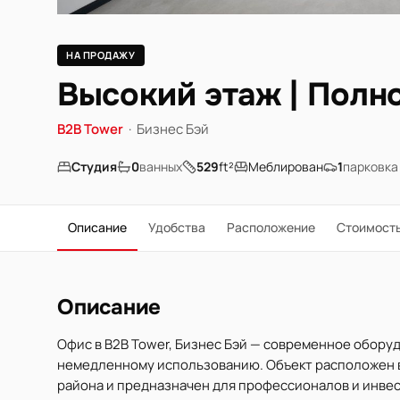
НА ПРОДАЖУ
Высокий этаж | Полн
B2B Tower
·
Бизнес Бэй
Студия
0
ванных
529
ft²
Меблирован
1
парковка
Описание
Удобства
Расположение
Стоимост
Описание
Офис в B2B Tower, Бизнес Бэй — современное оборуд
немедленному использованию. Объект расположен в
района и предназначен для профессионалов и инве