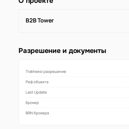
О проекте
B2B Tower
Разрешение и документы
Trakheesi разрешение
Реф объекта
Last Update
Брокер
BRN брокера