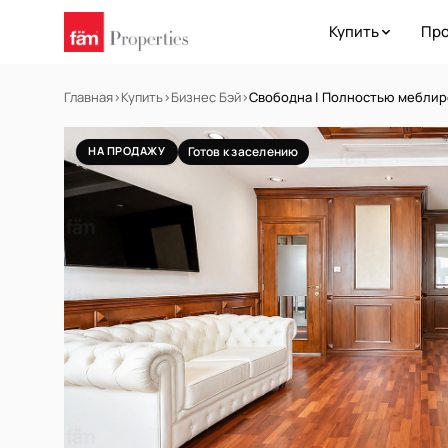
Купить
Про
Главная
›
Купить
›
Бизнес Бэй
›
Свободна | Полностью меблир
НА ПРОДАЖУ
Готов к заселению