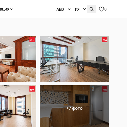
ация
0
+7 фото