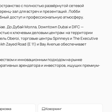
остранство с полностью развёрнутой сетевой
еренц-зал для встреч и презентаций. Лобби
обный доступ и профессиональную атмосферу.
ае. До Дубай Молла, Downtown Dubai и DIFC —
остью к ключевым деловым центрам: на территории
тель Oberoi, торговые центры Spinneys и The Executive
kh Zayed Road (Е 11) и Bay Avenue обеспечивает
ачеством и инновационным подходом на рынке
оративных арендатора и инвесторов, ищущих премиум-
арковка
Коворкинг