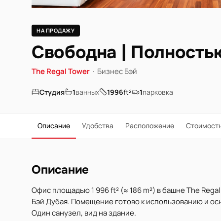
НА ПРОДАЖУ
Свободна | Полность
The Regal Tower
·
Бизнес Бэй
Студия
1
ванных
1996
ft²
1
парковка
Описание
Удобства
Расположение
Стоимост
Описание
Офис площадью 1 996 ft² (≈ 186 m²) в башне The Reg
Бэй Дубая. Помещение готово к использованию и о
Один санузел, вид на здание.