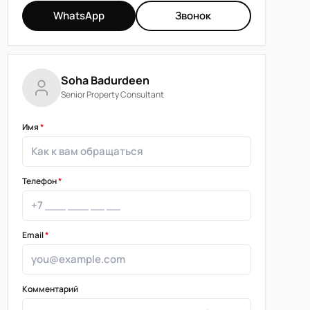
WhatsApp
Звонок
Soha Badurdeen
Senior Property Consultant
Имя
*
Телефон
*
Email
*
Комментарий