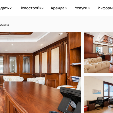
дать
Новостройки
Аренда
Услуги
Информ
ована