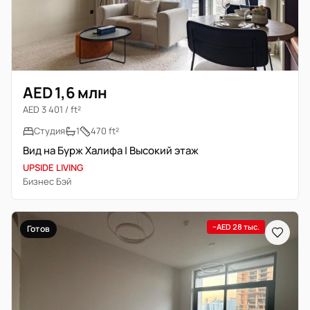
AED 1,6 млн
AED 3 401 / ft²
Студия
1
470 ft²
Вид на Бурж Халифа | Высокий этаж
UPSIDE LIVING
Бизнес Бэй
−AED 28 тыс.
Готов