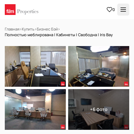
0
Главная
›
Купить
›
Бизнес Бэй
›
Полностью меблирована | Кабинеты | Свободна | Iris Bay
НА ПРОДАЖУ
Готов к заселению
+6 фото