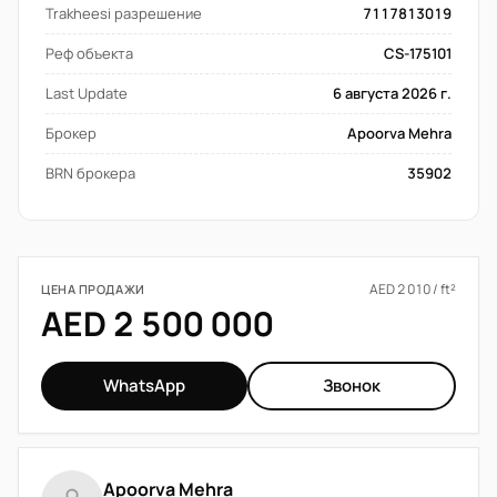
Trakheesi разрешение
7117813019
Реф объекта
CS-175101
Last Update
6 августа 2026 г.
Брокер
Apoorva Mehra
BRN брокера
35902
AED 2 010 / ft²
ЦЕНА ПРОДАЖИ
AED 2 500 000
WhatsApp
Звонок
Apoorva Mehra