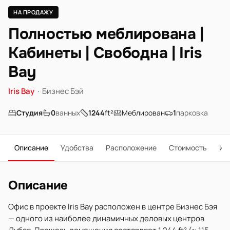
НА ПРОДАЖУ
Полностью меблирована |
Кабинеты | Свободна | Iris
Bay
Iris Bay
·
Бизнес Бэй
Студия
0
ванных
1244
ft²
Меблирован
1
парковка
Описание
Удобства
Расположение
Стоимость
Ип
Описание
Офис в проекте Iris Bay расположен в центре Бизнес Бэя
— одного из наиболее динамичных деловых центров