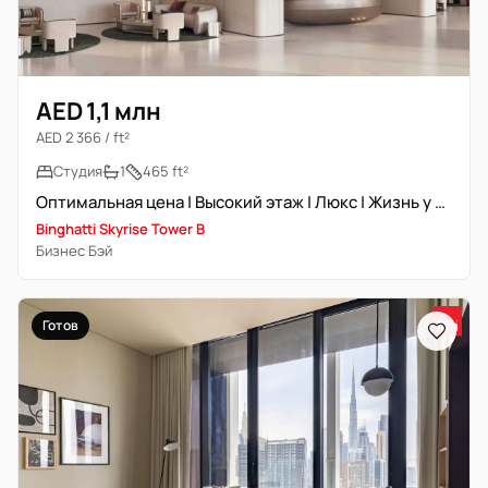
AED 1,1 млн
AED 2 366 / ft²
Студия
1
465 ft²
Оптимальная цена | Высокий этаж | Люкс | Жизнь у воды
Binghatti Skyrise Tower B
Бизнес Бэй
Готов