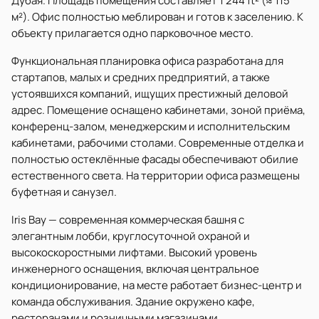
Дубая. Площадь помещения составляет 1 244 ft² (≈ 115
м²). Офис полностью меблирован и готов к заселению. К
объекту прилагается одно парковочное место.
Функциональная планировка офиса разработана для
стартапов, малых и средних предприятий, а также
устоявшихся компаний, ищущих престижный деловой
адрес. Помещение оснащено кабинетами, зоной приёма,
конференц-залом, менеджерским и исполнительским
кабинетами, рабочими столами. Современные отделка и
полностью остеклённые фасады обеспечивают обилие
естественного света. На территории офиса размещены
буфетная и санузел.
Iris Bay — современная коммерческая башня с
элегантным лобби, круглосуточной охраной и
высокоскоростными лифтами. Высокий уровень
инженерного оснащения, включая центральное
кондиционирование, на месте работает бизнес-центр и
команда обслуживания. Здание окружено кафе,
ресторанами и розничными магазинами.