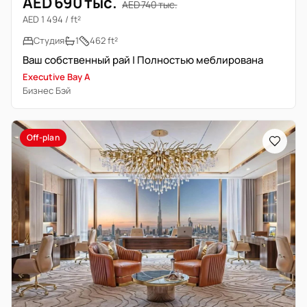
AED 690 тыс.
AED 740 тыс.
AED 1 494 / ft²
Студия
1
462 ft²
Ваш собственный рай | Полностью меблирована
Executive Bay A
Бизнес Бэй
Off-plan