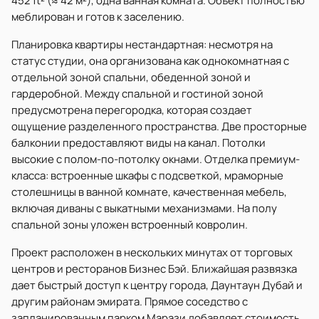
452 ft² (≈ 42 м²), одна ванная комната. Объект полностью
меблирован и готов к заселению.
Планировка квартиры нестандартная: несмотря на
статус студии, она организована как однокомнатная с
отдельной зоной спальни, обеденной зоной и
гардеробной. Между спальной и гостиной зоной
предусмотрена перегородка, которая создает
ощущение разделенного пространства. Две просторные
балконии предоставляют виды на канал. Потолки
высокие с полом-по-потолку окнами. Отделка премиум-
класса: встроенные шкафы с подсветкой, мраморные
столешницы в ванной комнате, качественная мебель,
включая диваны с выкатными механизмами. На полу
спальной зоны уложен встроенный ковролин.
Проект расположен в нескольких минутах от торговых
центров и ресторанов Бизнес Бэй. Ближайшая развязка
дает быстрый доступ к центру города, Даунтаун Дубай и
другим районам эмирата. Прямое соседство с
запланированным парком Марази добавляет стоимость