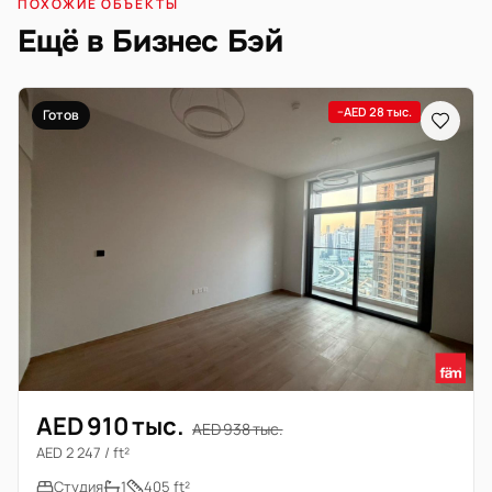
ПОХОЖИЕ ОБЪЕКТЫ
Ещё в Бизнес Бэй
−AED 28 тыс.
Готов
AED 910 тыс.
AED 938 тыс.
AED 2 247 / ft²
Студия
1
405 ft²