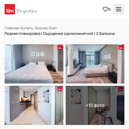
0
Главная
›
Купить
›
Бизнес Бэй
›
Редкая планировка | Ощущение однокомнатной | 2 балкона
НА ПРОДАЖУ
Готов к заселению
+10 фото