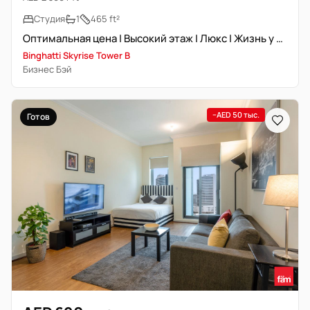
Студия
1
465 ft²
Оптимальная цена | Высокий этаж | Люкс | Жизнь у воды
Binghatti Skyrise Tower B
Бизнес Бэй
−AED 50 тыс.
Готов