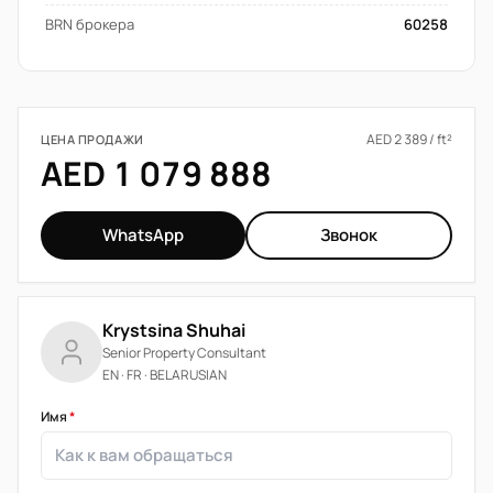
BRN брокера
60258
AED 2 389 / ft²
ЦЕНА ПРОДАЖИ
AED 1 079 888
WhatsApp
Звонок
Krystsina Shuhai
Senior Property Consultant
EN · FR · BELARUSIAN
Имя
*