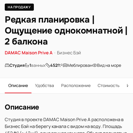
НА ПРОДАЖУ
Редкая планировка |
Ощущение однокомнатной |
2 балкона
DAMAC Maison Prive A
·
Бизнес Бэй
Студия
1
ванных
452
ft²
Меблирован
Вид на море
Описание
Удобства
Расположение
Стоимость
Ип
Описание
Студия в проекте DAMAC Maison Prive A расположена в
Бизнес Бэй на берегу канала с видом на воду. Площадь