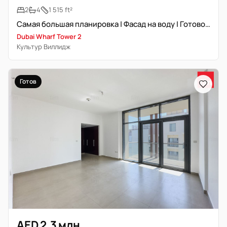
2
4
1 515 ft²
Самая большая планировка | Фасад на воду | Готово к заселению
Dubai Wharf Tower 2
Культур Виллидж
Готов
AED 2,3 млн