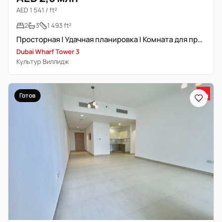
AED 1 541 / ft²
2
3
1 493 ft²
Просторная | Удачная планировка | Комната для прислуги
Dubai Wharf Tower 3
Культур Виллидж
Готов