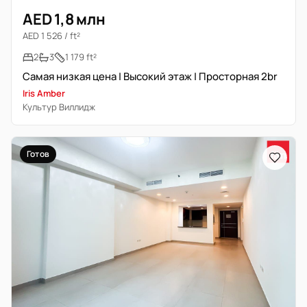
AED 1,8 млн
AED 1 526 / ft²
2
3
1 179 ft²
Самая низкая цена | Высокий этаж | Просторная 2br
Iris Amber
Культур Виллидж
Готов