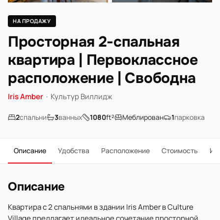
НА ПРОДАЖУ
Просторная 2-спальная
квартира | Первоклассное
расположение | Свободна
Iris Amber
·
Культур Виллидж
2
спальни
3
ванных
1080
ft²
Меблирован
1
парковка
Описание
Удобства
Расположение
Стоимость
Ип
Описание
Квартира с 2 спальнями в здании Iris Amber в Culture
Village предлагает идеальное сочетание просторной