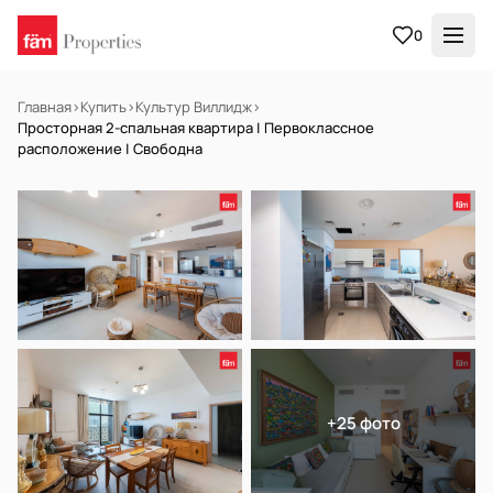
0
Главная
›
Купить
›
Культур Виллидж
›
Просторная 2-спальная квартира | Первоклассное
расположение | Свободна
НА ПРОДАЖУ
Готов к заселению
+25 фото