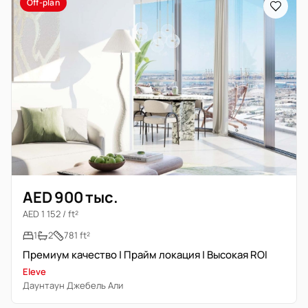
Off-plan
AED 900 тыс.
AED 1 152 / ft²
1
2
781 ft²
Премиум качество | Прайм локация | Высокая ROI
Eleve
Даунтаун Джебель Али