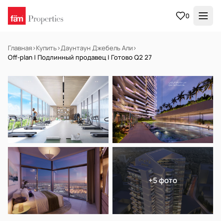
0
Главная
›
Купить
›
Даунтаун Джебель Али
›
Off-plan | Подлинный продавец | Готово Q2 27
НА ПРОДАЖУ
Off-plan
+5 фото