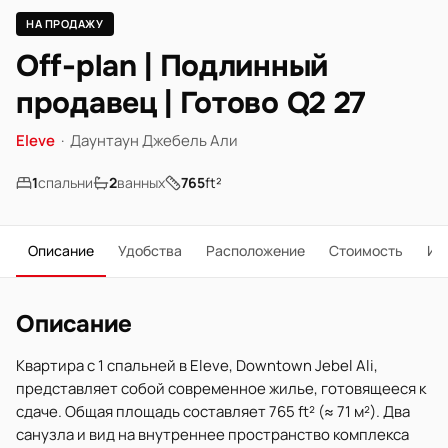
НА ПРОДАЖУ
Off-plan | Подлинный
продавец | Готово Q2 27
Eleve
·
Даунтаун Джебель Али
1
спальни
2
ванных
765
ft²
Описание
Удобства
Расположение
Стоимость
Ип
Описание
Квартира с 1 спальней в Eleve, Downtown Jebel Ali,
представляет собой современное жилье, готовящееся к
сдаче. Общая площадь составляет 765 ft² (≈ 71 м²). Два
санузла и вид на внутреннее пространство комплекса