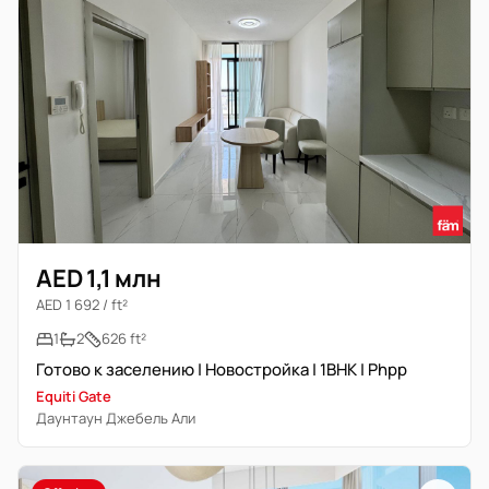
AED 1,1 млн
AED 1 692 / ft²
1
2
626 ft²
Готово к заселению | Новостройка | 1BHK | Phpp
Equiti Gate
Даунтаун Джебель Али