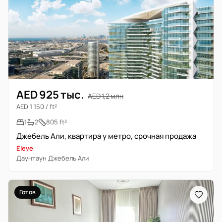
AED 925 тыс.
AED 1,2 млн
AED 1 150 / ft²
1
2
805 ft²
Джебель Али, квартира у метро, срочная продажа
Eleve
Даунтаун Джебель Али
Готов