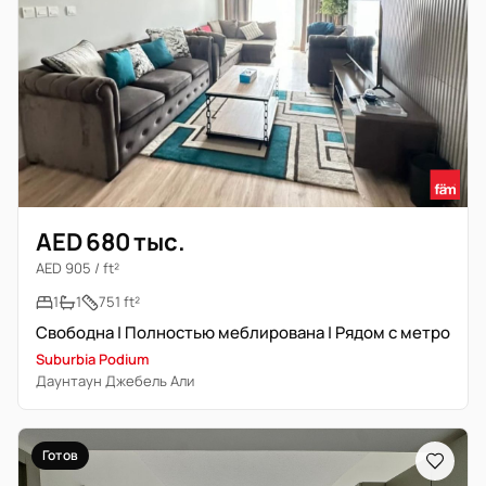
AED 680 тыс.
AED 905 / ft²
1
1
751 ft²
Свободна | Полностью меблирована | Рядом с метро
Suburbia Podium
Даунтаун Джебель Али
Готов