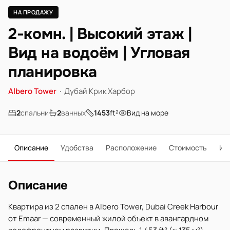
НА ПРОДАЖУ
2-комн. | Высокий этаж |
Вид на водоём | Угловая
планировка
Albero Tower
·
Дубай Крик Харбор
2
спальни
2
ванных
1453
ft²
Вид на море
Описание
Удобства
Расположение
Стоимость
Ип
Описание
Квартира из 2 спален в Albero Tower, Dubai Creek Harbour
от Emaar — современный жилой объект в авангардном