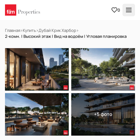
0
Главная
›
Купить
›
Дубай Крик Харбор
›
2-комн. | Высокий этаж | Вид на водоём | Угловая планировка
НА ПРОДАЖУ
Off-plan
+5 фото