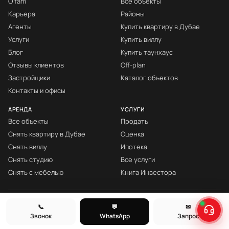
О fäm
Все объекты
Карьера
Районы
Агенты
Купить квартиру в Дубае
Услуги
Купить виллу
Блог
Купить таунхаус
Отзывы клиентов
Off-plan
Застройщики
Каталог объектов
Контакты и офисы
АРЕНДА
УСЛУГИ
Все объекты
Продать
Снять квартиру в Дубае
Оценка
Снять виллу
Ипотека
Снять студию
Все услуги
Снять с мебелью
Книга Инвестора
© fäm Properties™ · ORN 1858 · С 2008
📞
💬
✉
Звонок
WhatsApp
Запрос