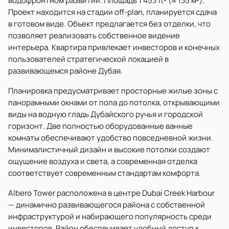
водофронтном развитии. Площадь 1 453 ft² (≈ 135 м²).
Проект находится на стадии off-plan, планируется сдача
в готовом виде. Объект предлагается без отделки, что
позволяет реализовать собственное видение
интерьера. Квартира привлекает инвесторов и конечных
пользователей стратегической локацией в
развивающемся районе Дубая.
Планировка предусматривает просторные жилые зоны с
панорамными окнами от пола до потолка, открывающими
виды на водную гладь Дубайского ручья и городской
горизонт. Две полностью оборудованные ванные
комнаты обеспечивают удобство повседневной жизни.
Минималистичный дизайн и высокие потолки создают
ощущение воздуха и света, а современная отделка
соответствует современным стандартам комфорта.
Albero Tower расположена в центре Dubai Creek Harbour
— динамично развивающегося района с собственной
инфраструктурой и набирающего популярность среди
инвесторов. Район обеспечивает удобный доступ к