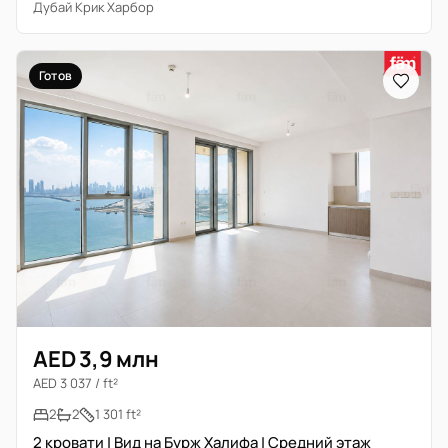
Дубай Крик Харбор
Готов
AED 3,9 млн
AED 3 037 / ft²
2
2
1 301 ft²
2 кровати | Вид на Бурж Халифа | Средний этаж