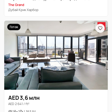
The Grand
Дубай Крик Харбор
Готов
AED 3,6 млн
AED 2 641 / ft²
2
2
1 363 ft²