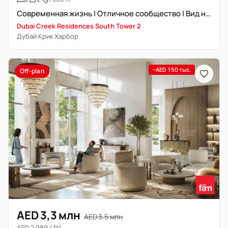
Современная жизнь | Отличное сообщество | Вид на Крик
Dubai Creek Residences South Tower 2
Дубай Крик Харбор
−AED 150 тыс.
Off-plan
AED 3,3 млн
AED 3,5 млн
AED 2 989 / ft²