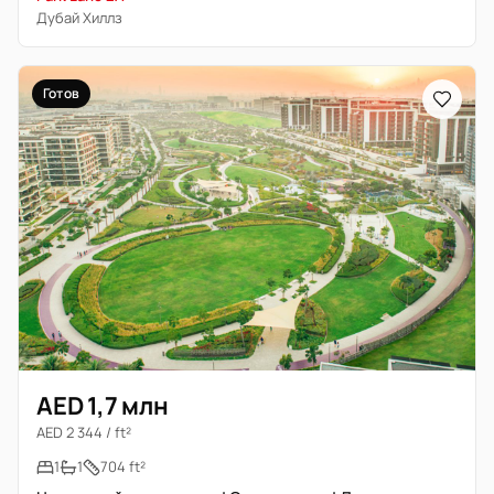
Дубай Хиллз
Готов
AED 1,7 млн
AED 2 344 / ft²
1
1
704 ft²