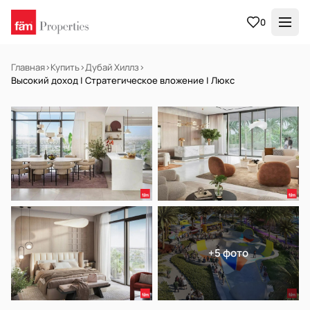
0
Главная
›
Купить
›
Дубай Хиллз
›
Высокий доход | Стратегическое вложение | Люкс
НА ПРОДАЖУ
Off-plan
+5 фото