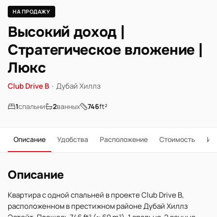
НА ПРОДАЖУ
Высокий доход |
Стратегическое вложение |
Люкс
Club Drive B
·
Дубай Хиллз
1
спальни
2
ванных
746
ft²
Описание
Удобства
Расположение
Стоимость
Ип
Описание
Квартира с одной спальней в проекте Club Drive B,
расположенном в престижном районе Дубай Хиллз