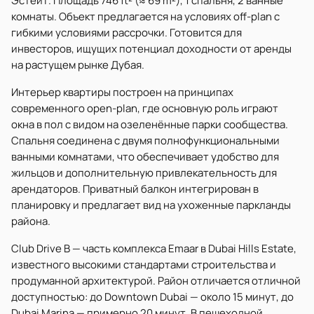
Эстейт. Площадь 746 ft² (≈ 69 m²), 1 спальня, 2 ванные
комнаты. Объект предлагается на условиях off-plan с
гибкими условиями рассрочки. Готовится для
инвесторов, ищущих потенциал доходности от аренды
на растущем рынке Дубая.
Интерьер квартиры построен на принципах
современного open-plan, где основную роль играют
окна в пол с видом на озеленённые парки сообщества.
Спальня соединена с двумя полнофункциональными
ванными комнатами, что обеспечивает удобство для
жильцов и дополнительную привлекательность для
арендаторов. Приватный балкон интегрирован в
планировку и предлагает вид на ухоженные паркланды
района.
Club Drive B — часть комплекса Emaar в Dubai Hills Estate,
известного высокими стандартами строительства и
продуманной архитектурой. Район отличается отличной
доступностью: до Downtown Dubai — около 15 минут, до
Dubai Marina — примерно 20 минут. В пешеходной