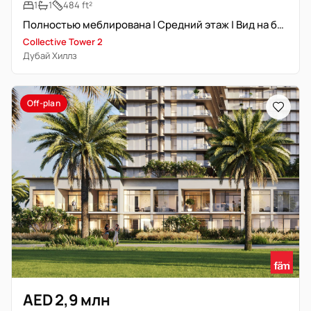
1
1
484 ft²
Полностью меблирована | Средний этаж | Вид на бассейн
Collective Tower 2
Дубай Хиллз
Off-plan
AED 2,9 млн