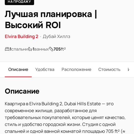
НА ПРОДАЖУ
Лучшая планировка |
Высокий ROI
Elvira Building 2
·
Дубай Хиллз
1
спальни
1
ванных
705
ft²
Описание
Удобства
Расположение
Стоимость
Ип
Описание
Квартира в Elvira Building 2, Dubai Hills Estate — это
современное жилище, разработанное для
требовательных покупателей, которые ценят качество,
стиль и удобство городской жизни. Студия с одной
спальней и одной ванной комнатой площадью 705 ft² (≈