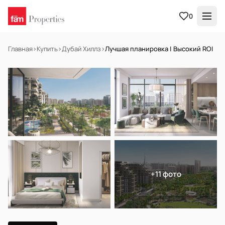
0
Главная
›
Купить
›
Дубай Хиллз
›
Лучшая планировка | Высокий ROI
НА ПРОДАЖУ
Готов к заселению
+11 фото