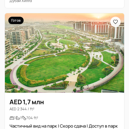
Дубай Хиллз
Готов
AED 1,7 млн
AED 2 344 / ft²
1
1
704 ft²
Частичный вид на парк | Скоро сдача | Доступ в парк