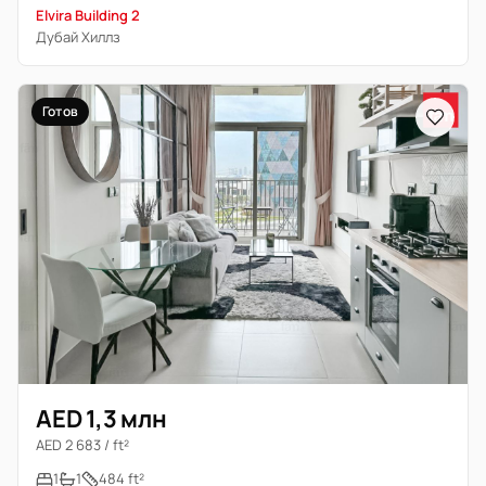
Elvira Building 2
Дубай Хиллз
Готов
AED 1,3 млн
AED 2 683 / ft²
1
1
484 ft²