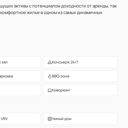
ищущих активы с потенциалом доходности от аренды, так
 комфортное жилье в одном из самых динамичных
 зал
Консьерж 24/7
арковка
BBQ-зона
Коворкинг
 VRV
Умный дом