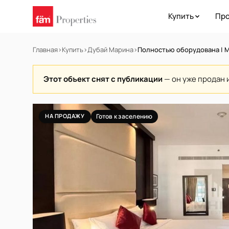
Купить
Про
Главная
›
Купить
›
Дубай Марина
›
Полностью оборудована | М
Этот объект снят с публикации
— он уже продан 
НА ПРОДАЖУ
Готов к заселению