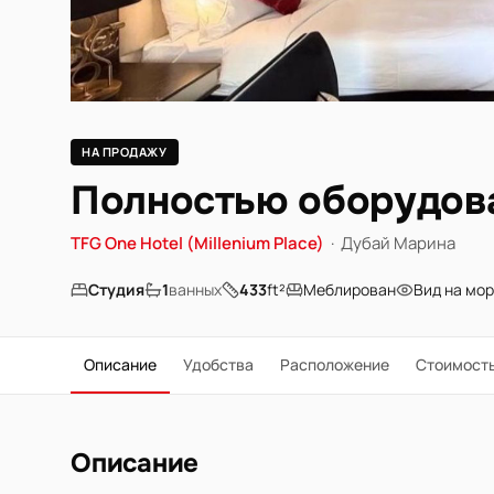
НА ПРОДАЖУ
Полностью оборудова
TFG One Hotel (Millenium Place)
·
Дубай Марина
Студия
1
ванных
433
ft²
Меблирован
Вид на мо
Описание
Удобства
Расположение
Стоимост
Описание