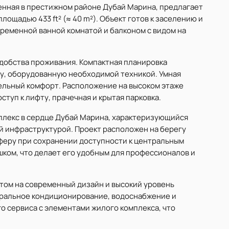
оженная в престижном районе Дубай Марина, предлагает
ощадью 433 ft² (≈ 40 m²). Объект готов к заселению и
ременной ванной комнатой и балконом с видом на
добства проживания. Компактная планировка
у, оборудованную необходимой техникой. Умная
льный комфорт. Расположение на высоком этаже
ступ к лифту, прачечная и крытая парковка.
мплекс в сердце Дубай Марина, характеризующийся
й инфраструктурой. Проект расположен на берегу
феру при сохранении доступности к центральным
шком, что делает его удобным для профессионалов и
ентом на современный дизайн и высокий уровень
ральное кондиционирование, водоснабжение и
о сервиса с элементами жилого комплекса, что