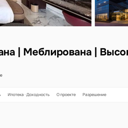
на | Меблирована | Высо
ре
ь
Ипотека · Доходность
О проекте
Разрешение