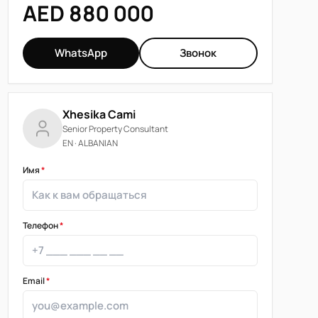
AED 880 000
WhatsApp
Звонок
Xhesika Cami
Senior Property Consultant
EN · ALBANIAN
Имя
*
Телефон
*
Email
*