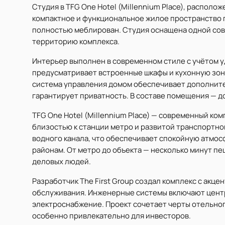
Студия в TFG One Hotel (Millennium Place), распол
компактное и функциональное жилое пространство пл
полностью меблирован. Студия оснащена одной сов
территорию комплекса.
Интерьер выполнен в современном стиле с учётом у
предусматривает встроенные шкафы и кухонную зон
система управления домом обеспечивает дополните
гарантирует приватность. В составе помещения — до
TFG One Hotel (Millennium Place) — современный ко
близостью к станции метро и развитой транспортно
водного канала, что обеспечивает спокойную атмос
районам. От метро до объекта — несколько минут пе
деловых людей.
Разработчик The First Group создал комплекс с акц
обслуживания. Инженерные системы включают цент
электроснабжение. Проект сочетает черты отельног
особенно привлекательно для инвесторов.