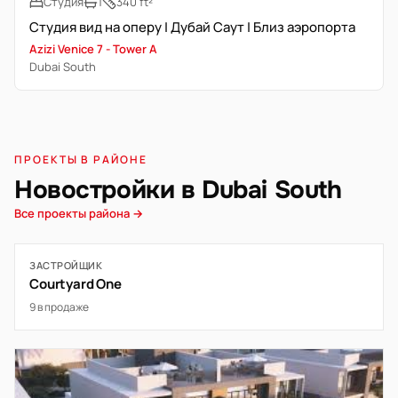
Студия
1
340 ft²
Студия вид на оперу | Дубай Саут | Близ аэропорта
Azizi Venice 7 - Tower A
Dubai South
ПРОЕКТЫ В РАЙОНЕ
Новостройки в Dubai South
Все проекты района →
ЗАСТРОЙЩИК
Courtyard One
9 в продаже