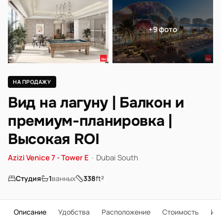
+9 фото
НА ПРОДАЖУ
Вид на лагуну | Балкон и
премиум-планировка |
Высокая ROI
Azizi Venice 7 - Tower E
·
Dubai South
Студия
1
ванных
338
ft²
Описание
Удобства
Расположение
Стоимость
Ип