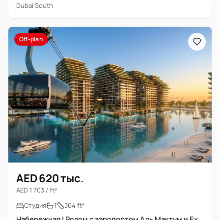
Dubai South
Off-plan
AED 620 тыс.
AED 1 703 / ft²
Студия
1
364 ft²
Набережная | Рядом с аэропортом Аль Мактум и Expo