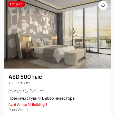
Off-plan
AED 500 тыс.
AED 1 370 / ft²
Студия
1
365 ft²
Премиум студия | Выбор инвестора
Azizi Venice 14 Building E
Dubai South