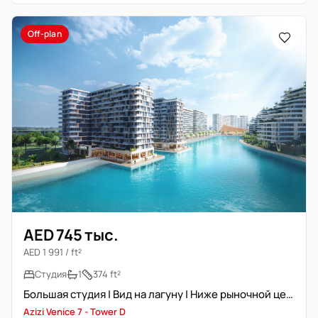
Off-plan
AED 745 тыс.
AED 1 991 / ft²
Студия
1
374 ft²
Большая студия | Вид на лагуну | Ниже рыночной цены
Azizi Venice 7 - Tower D