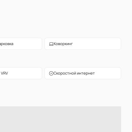
арковка
Коворкинг
 VRV
Скоростной интернет