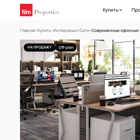
Купить
Про
Главная
›
Купить
›
Интернешнл Сити
›
Современные офисные п
НА ПРОДАЖУ
Off-plan