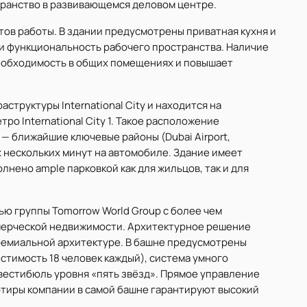
транство в развивающемся деловом центре.
ов работы. В здании предусмотрены приватная кухня и
 и функциональность рабочего пространства. Наличие
необходимость в общих помещениях и повышает
структуры International City и находится на
ро International City 1. Такое расположение
 ближайшие ключевые районы (Dubai Airport,
х нескольких минут на автомобиле. Здание имеет
лнено ample парковкой как для жильцов, так и для
тью группы Tomorrow World Group с более чем
мерческой недвижимости. Архитектурное решение
ремиальной архитектуре. В башне предусмотрены
стимость 18 человек каждый), система умного
вестибюль уровня «пять звёзд». Прямое управление
тиры компании в самой башне гарантируют высокий