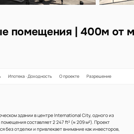
е помещения | 400м от 
ь
Ипотека · Доходность
О проекте
Разрешение
еском здании в центре International City, одного из
омещения составляет 2 247 ft² (≈ 209 м²). Проект
ся без отделки и привлекает внимание как инвесторов,