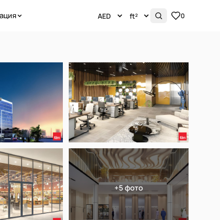
ация
0
+5 фото