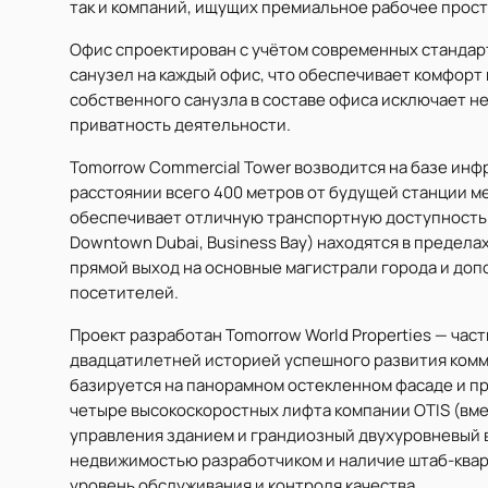
так и компаний, ищущих премиальное рабочее прос
Офис спроектирован с учётом современных стандарт
санузел на каждый офис, что обеспечивает комфорт
собственного санузла в составе офиса исключает 
приватность деятельности.
Tomorrow Commercial Tower возводится на базе инфра
расстоянии всего 400 метров от будущей станции мет
обеспечивает отличную транспортную доступность —
Downtown Dubai, Business Bay) находятся в предела
прямой выход на основные магистрали города и допо
посетителей.
Проект разработан Tomorrow World Properties — час
двадцатилетней историей успешного развития ком
базируется на панорамном остекленном фасаде и п
четыре высокоскоростных лифта компании OTIS (вме
управления зданием и грандиозный двухуровневый 
недвижимостью разработчиком и наличие штаб-квар
уровень обслуживания и контроля качества.