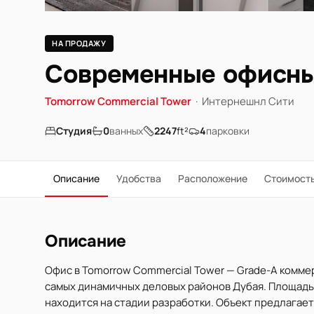
НА ПРОДАЖУ
Современные офисны
Tomorrow Commercial Tower
·
Интернешнл Сити
Студия
0
ванных
2247
ft²
4
парковки
Описание
Удобства
Расположение
Стоимост
Описание
Офис в Tomorrow Commercial Tower — Grade-A коммерч
самых динамичных деловых районов Дубая. Площадь п
находится на стадии разработки. Объект предлагает