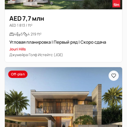
AED 7,7 млн
AED 1 813 / ft²
4
5
4 219 ft²
Угловая планировка | Первый ряд | Скоро сдача
Jouri Hills
Джумейра Голф Истейтс (JGE)
Off-plan