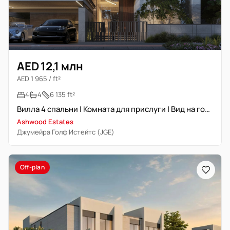
AED 12,1 млн
AED 1 965 / ft²
4
4
6 135 ft²
Вилла 4 спальни | Комната для прислуги | Вид на гольф-поле
Ashwood Estates
Джумейра Голф Истейтс (JGE)
Off-plan