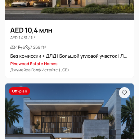
AED 10,4 млн
AED 1 431 / ft²
4
6
7 269 ft²
Без комиссии + ДЛД | Большой угловой участок | Лифт + Бассейн
Pinewood Estate Homes
Джумейра Голф Истейтс (JGE)
Off-plan