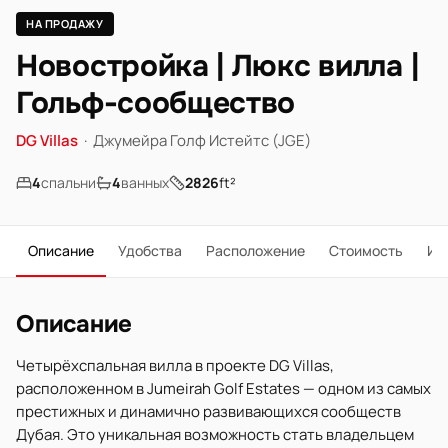
НА ПРОДАЖУ
Новостройка | Люкс вилла |
Гольф-сообщество
DG Villas
·
Джумейра Голф Истейтс (JGE)
4
спальни
4
ванных
2826
ft²
Описание
Удобства
Расположение
Стоимость
Ип
Описание
Четырёхспальная вилла в проекте DG Villas,
расположенном в Jumeirah Golf Estates — одном из самых
престижных и динамично развивающихся сообществ
Дубая. Это уникальная возможность стать владельцем