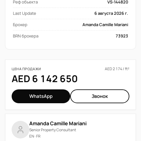
Реф объекта
VS-144820
Last Update
6 августа 2026 г.
Брокер
Amanda Camille Mariani
BRN брокера
73923
AED 2 174 / ft²
ЦЕНА ПРОДАЖИ
AED 6 142 650
WhatsApp
Звонок
Amanda Camille Mariani
Senior Property Consultant
EN · FR