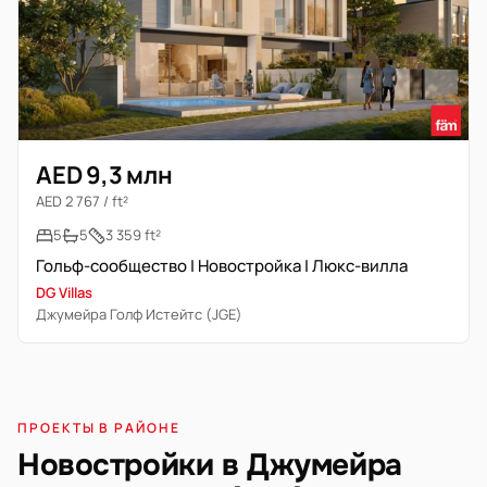
AED 9,3 млн
AED 2 767 / ft²
5
5
3 359 ft²
Гольф-сообщество | Новостройка | Люкс-вилла
DG Villas
Джумейра Голф Истейтс (JGE)
ПРОЕКТЫ В РАЙОНЕ
Новостройки в Джумейра