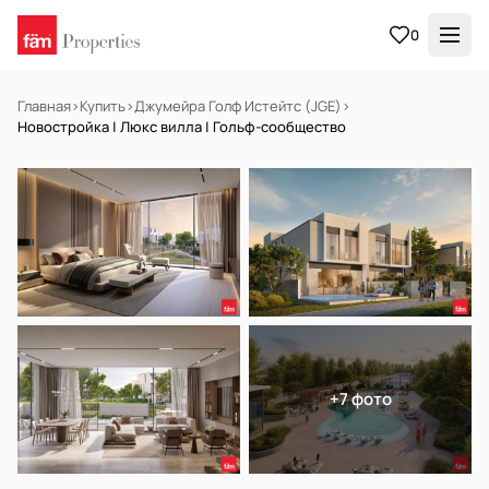
0
Главная
›
Купить
›
Джумейра Голф Истейтс (JGE)
›
Новостройка | Люкс вилла | Гольф-сообщество
НА ПРОДАЖУ
Off-plan
+7 фото