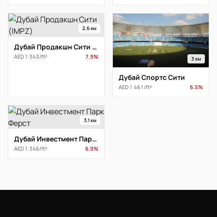
2.6 км
Дубай Продакшн Сити (IMPZ)
AED 1 343/ft²
7.9%
3 км
Дубай Спортс Сити
AED 1 461/ft²
6.5%
3.1 км
Дубай Инвестмент Парк Ферст
AED 1 346/ft²
6.9%