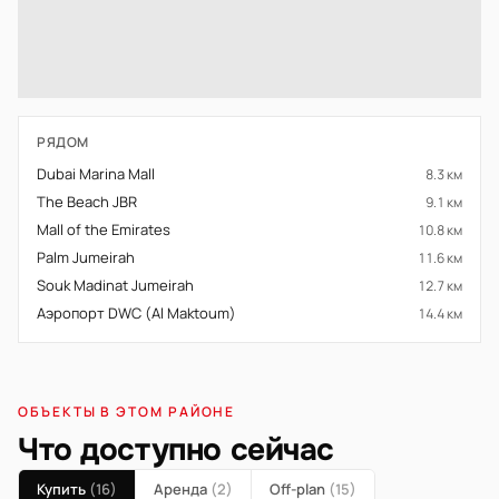
РЯДОМ
Dubai Marina Mall
8.3 км
The Beach JBR
9.1 км
Mall of the Emirates
10.8 км
Palm Jumeirah
11.6 км
Souk Madinat Jumeirah
12.7 км
Аэропорт DWC (Al Maktoum)
14.4 км
ОБЪЕКТЫ В ЭТОМ РАЙОНЕ
Что доступно сейчас
Купить
(16)
Аренда
(2)
Off-plan
(15)