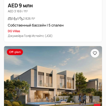
AED 9 млн
AED 3 169 / ft²
5
5
2 826 ft²
Собственный бассейн | 5 спален
DG Villas
Джумейра Голф Истейтс (JGE)
Off-plan