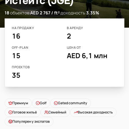
Истейтс (JGE)
18
объектов
·
AED 2 767 / ft²
·
доходность
3.35%
НА ПРОДАЖУ
В АРЕНДУ
16
2
OFF-PLAN
ЦЕНА ОТ
15
AED 6,1 млн
ПРОЕКТОВ
35
Премиум
Golf
Gated community
Готовое жильё
Семейный
Высокая доходность
Популярен у экспатов