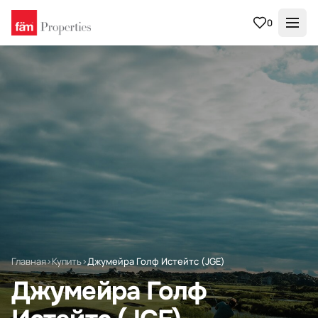
0
Главная
›
Купить
›
Джумейра Голф Истейтс (JGE)
Джумейра Голф