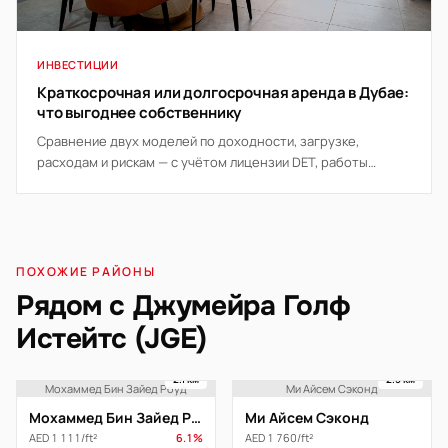
ИНВЕСТИЦИИ
Краткосрочная или долгосрочная аренда в Дубае:
что выгоднее собственнику
Сравнение двух моделей по доходности, загрузке,
расходам и рискам — с учётом лицензии DET, работы
управляющей компании и правил здания.
ПОХОЖИЕ РАЙОНЫ
Рядом с Джумейра Голф
Истейтс (JGE)
2.1 км
2.5 км
Мохаммед Бин Зайед Роуд
Ми Айсем Сэконд
Мохаммед Бин Зайед Роуд
Ми Айсем Сэконд
AED 1 111/ft²
6.1%
AED 1 760/ft²