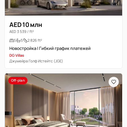
AED 10 млн
AED 3 539 / ft²
5
5
2 826 ft²
Новостройка | Гибкий график платежей
DG Villas
Джумейра Голф Истейтс (JGE)
Off-plan