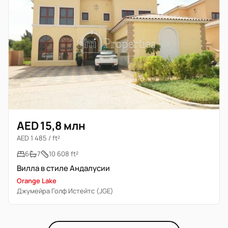
AED 15,8 млн
AED 1 485 / ft²
6
7
10 608 ft²
Вилла в стиле Андалусии
Orange Lake
Джумейра Голф Истейтс (JGE)