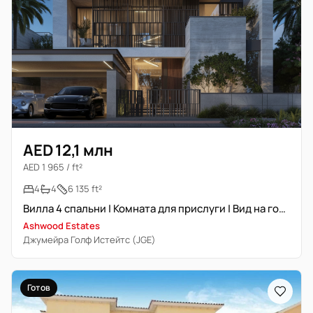
AED 12,1 млн
AED 1 965 / ft²
4
4
6 135 ft²
Вилла 4 спальни | Комната для прислуги | Вид на гольф-поле
Ashwood Estates
Джумейра Голф Истейтс (JGE)
Готов