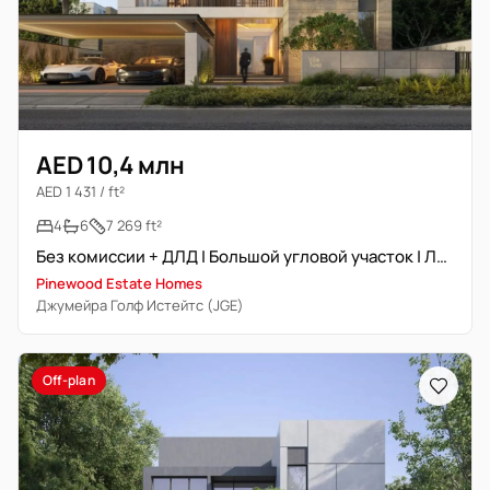
AED 10,4 млн
AED 1 431 / ft²
4
6
7 269 ft²
Без комиссии + ДЛД | Большой угловой участок | Лифт + Бассейн
Pinewood Estate Homes
Джумейра Голф Истейтс (JGE)
Off-plan