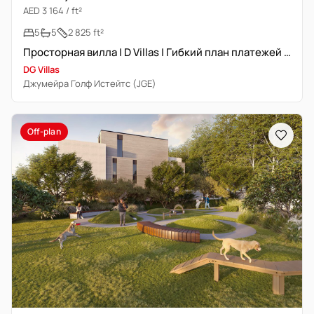
AED 3 164 / ft²
5
5
2 825 ft²
Просторная вилла | D Villas | Гибкий план платежей 60/40
DG Villas
Джумейра Голф Истейтс (JGE)
Off-plan