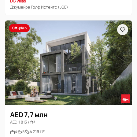
DG Villas
Джумейра Голф Истейтс (JGE)
Off-plan
AED 7,7 млн
AED 1 813 / ft²
4
5
4 219 ft²