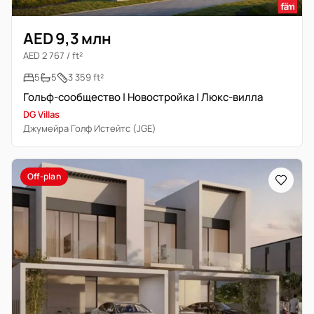
AED 9,3 млн
AED 2 767 / ft²
5
5
3 359 ft²
Гольф-сообщество | Новостройка | Люкс-вилла
DG Villas
Джумейра Голф Истейтс (JGE)
Off-plan