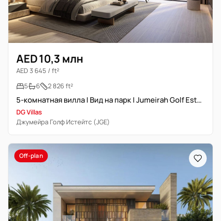
AED 10,3 млн
AED 3 645 / ft²
5
6
2 826 ft²
5-комнатная вилла | Вид на парк | Jumeirah Golf Estate
DG Villas
Джумейра Голф Истейтс (JGE)
Off-plan