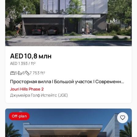
AED 10,8 млн
AED 1 393 / ft²
5
6
7 753 ft²
Просторная вилла | Большой участок | Современный дизайн
Jouri Hills Phase 2
Джумейра Голф Истейтс (JGE)
Off-plan