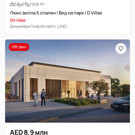
5
6
2 826 ft²
Люкс вилла 5 спален | Вид на парк | D Villas
DG Villas
Джумейра Голф Истейтс (JGE)
Off-plan
AED 8,9 млн