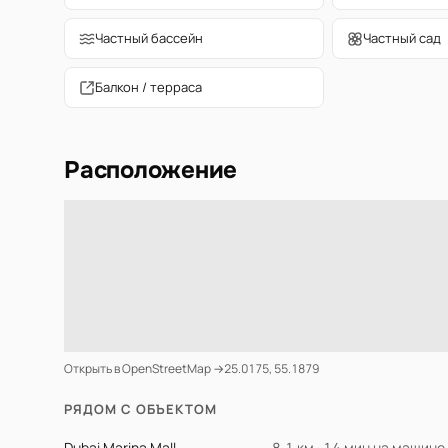
Частный бассейн
Частный сад
Балкон / терраса
Расположение
Открыть в OpenStreetMap →
25.0175, 55.1879
РЯДОМ С ОБЪЕКТОМ
Dubai Marina Mall
8.1 км · 14 мин на машине