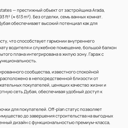
 Estates — престижный объект от застройщика Arada,
 ft² (≈ 613 m²). Без отделки, семь ванных комнат.
убая обеспечивает высокий потенциал как для
сту, что способствует гармонии внутреннего
нату водителя и служебное помещение, большой балкон
рытого плана интегрирована в жилую зону. Гараж с
ункциональность.
 гатированного сообщества, известного спокойной
расположено в непосредственной близости от
скательных покупателей, ценящих качество жизни и
ртную сеть Дубая, обеспечивая удобный доступ к
очки для покупателей. Off-plan статус позволяет
имущество до завершения строительства на выгодных
енный дизайн с функциональностью премиум-класса,