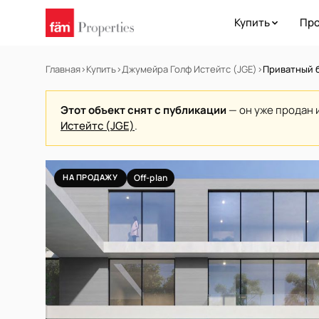
Купить
Про
Главная
›
Купить
›
Джумейра Голф Истейтс (JGE)
›
Приватный б
Этот объект снят с публикации
— он уже продан 
Истейтс (JGE)
.
НА ПРОДАЖУ
Off-plan