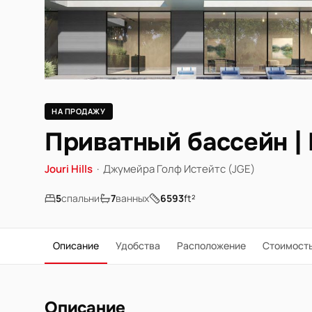
НА ПРОДАЖУ
Приватный бассейн |
Jouri Hills
·
Джумейра Голф Истейтс (JGE)
5
спальни
7
ванных
6593
ft²
Описание
Удобства
Расположение
Стоимост
Описание