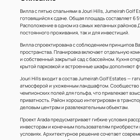
Вилла с пятью спальнями в Jouri Hills, Jumeirah Golf
готовящийся к сдаче. Общая площадь составляет 6 593
Расположение в одном из самых желанных районов Д
постоянного проживания, так и для инвестиций.
Вилла спроектирована с соблюдением принципов Ва
пространства. Планировка включает отдельную ком
и собственный закрытый сад с бассейном. Кухня отк
крытой парковкой и встроенные шкафы дополняют ф
Jouri Hills входит в состав Jumeirah Golf Estates —
атмосферой и ухоженным ландшафтом. Сообщество 
чемпионских полей для гольфа, что привлекает взы
приватность. Район хорошо интегрирован в транспо
деловым центрам и развлекательным объектам.
Проект Arada предусматривает гибкие условия расср
инвесторам и конечным пользователям приобрести 
условиях. Архитектурное решение сочетает соврем