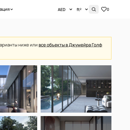
ация
0
варианты ниже или
все объекты в Джумейра Голф