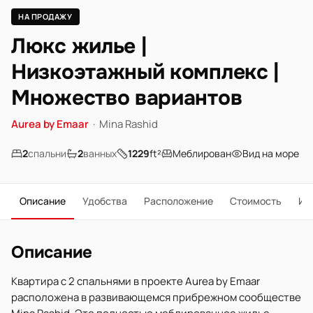
НА ПРОДАЖУ
Люкс жилье |
Низкоэтажный комплекс |
Множество вариантов
Aurea by Emaar
·
Mina Rashid
2
спальни
2
ванных
1229
ft²
Меблирован
Вид на море
Описание
Удобства
Расположение
Стоимость
Ип
Описание
Квартира с 2 спальнями в проекте Aurea by Emaar
расположена в развивающемся прибрежном сообществе