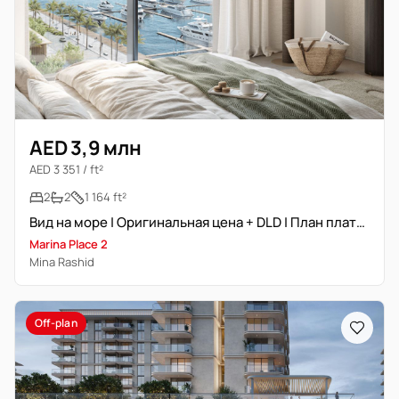
AED 3,9 млн
AED 3 351 / ft²
2
2
1 164 ft²
Вид на море | Оригинальная цена + DLD | План платежей
Marina Place 2
Mina Rashid
Off-plan