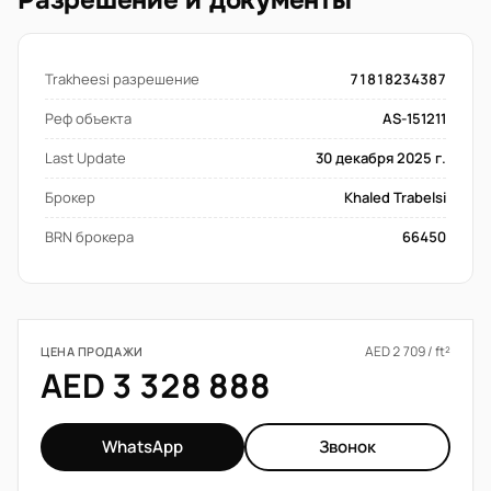
Разрешение и документы
Trakheesi разрешение
71818234387
Реф объекта
AS-151211
Last Update
30 декабря 2025 г.
Брокер
Khaled Trabelsi
BRN брокера
66450
AED 2 709 / ft²
ЦЕНА ПРОДАЖИ
AED 3 328 888
WhatsApp
Звонок