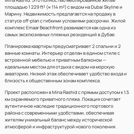
Mina Rashid. Это полностью меблированное жилье
площадью 1 229 ft² (≈ 114 m²) с видом на Dubai Skyline и
Марину. Недвижимость предлагается на продажу в
статусе off-plan с гибкими условиями рассрочки. Жилой
комплекс Emaar Beachfront развивается как одна из
самых эксклюзивных пляжных резиденций в Дубае.
Планировка квартиры предусматривает 2 спальни и 2
ванные комнаты. Интерьер отделан в едином стиле с
встроенной мебелью и приватным балконом —
идеальным местом для отдыха с видом на морскую
акваторию. Низкий этаж обеспечивает удобство входа и
близость к общественным зонам комплекса.
Проект расположен в Mina Rashid с прямым доступом к 1,5
км охраняемого приватного пляжа. Локация сочетает
аутентичное наследие традиционного портового
района с современными удобствами, обеспечивая
жителям уникальный баланс между исторической
атмосферой и инфраструктурой нового поколения.