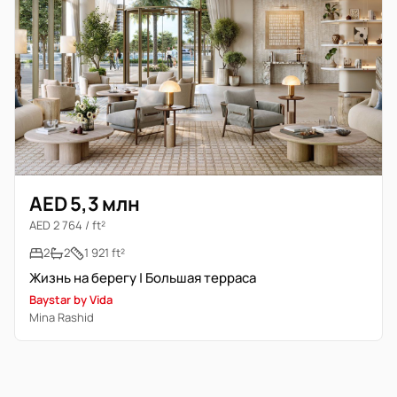
AED 5,3 млн
AED 2 764 / ft²
2
2
1 921 ft²
Жизнь на берегу | Большая терраса
Baystar by Vida
Mina Rashid