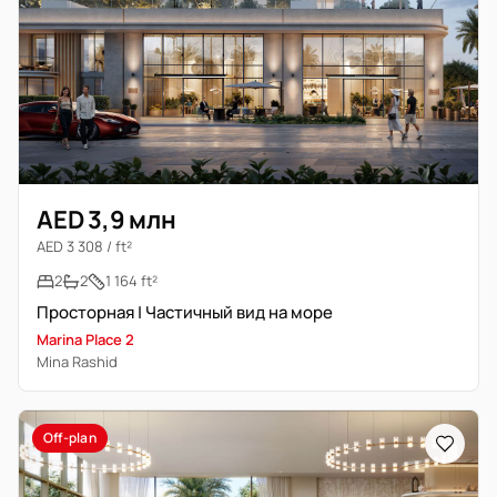
AED 3,9 млн
AED 3 308 / ft²
2
2
1 164 ft²
Просторная | Частичный вид на море
Marina Place 2
Mina Rashid
Off-plan