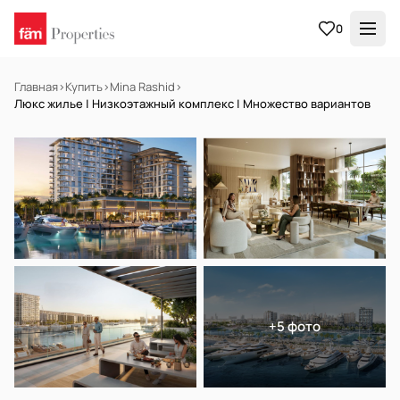
0
Главная
›
Купить
›
Mina Rashid
›
Люкс жилье | Низкоэтажный комплекс | Множество вариантов
НА ПРОДАЖУ
Off-plan
+5 фото